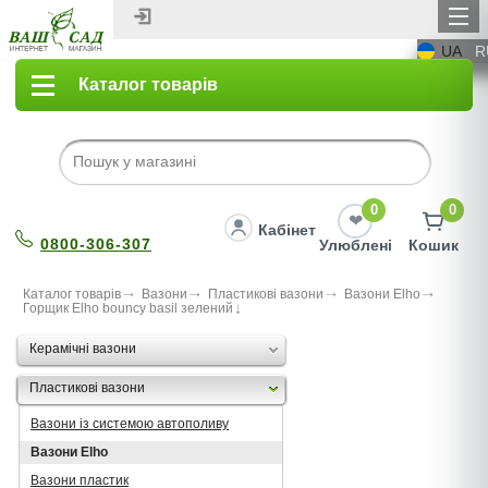
UA
R
Каталог товарів
0
0
Кабінет
0800-306-307
Улюблені
Кошик
Каталог товарів
Вазони
Пластикові вазони
Вазони Elho
Горщик Elho bouncy basil зелений
Керамічні вазони
Пластикові вазони
Вазони із системою автополиву
Вазони Elho
Вазони пластик