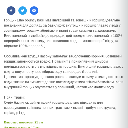
Горщик Elho bouncy basil має внутрішній та зовнішній горщик, ідеальне
поєднання для догляду за базиліком: внутрішній горщик плаває у воді у
зовнішньому горщику, зберігаючи пряні трави свіжими та здоровими.
Виготовлений із любов'ю до природи, цей продукт виготовлений із 100%
переробленого пластику, виготовленого за допомогою енергії вітру, та
підлягає 100% переробці.
Особлива конструкція вазону запобігає заболоченню коріння. Зовнішній
горщик заповнюється водою. Потім гніт з прикріпленим шнуром
поміщається в отвір у внутрішньому горщику. Внутрішній горщик плаває у
воді, а шнур поступово вбирає воду та передає її рослині.
Ця система гарантує, що ваша рослина завжди отримуватиме достатньо
води, так що ви зможете довше насолоджуватися свіжим базиліком. Коли
внутрішній горщик опускається у зовнішній, настав час долити воду.
Пряні трави:
Окрім базиліка, цей квітковий горщик ідеально підходить для
вирощування та інших пряних трав, таких як шніт-цибуля, петрушка,
коріандр і тд.
Высота c вазоном: 21 см
Диаметр вазона: 17 см