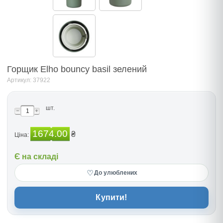
Горщик Elho bouncy basil зелений
Артикул: 37922
шт.
1674.00
₴
Ціна:
Є на складі
♡
До улюблених
Купити!