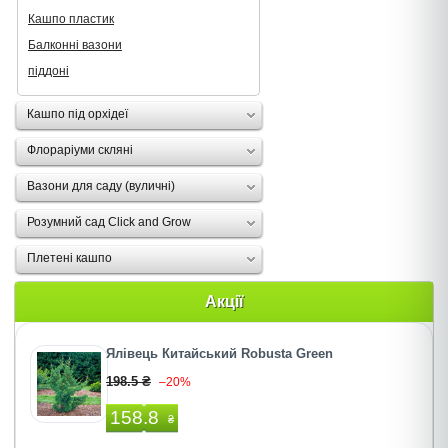
Кашпо пластик
Балконні вазони
піддоні
Кашпо під орхідеї
Флораріуми скляні
Вазони для саду (вуличні)
Розумний сад Click and Grow
Плетені кашпо
Акції
Ялівець Китайський Robusta Green
198.5 ₴
–20%
158.8
₴