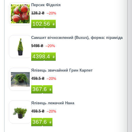
Персик Фіделія
128.2 ₴
–20%
102.56
₴
Самшит вічнозелений (Buxus), форма: піраміда
5498 ₴
–20%
4398.4
₴
Ялівець звичайний Грин Карпет
459.5 ₴
–20%
367.6
₴
Ялівець лежачий Нана
459.5 ₴
–20%
367.6
₴