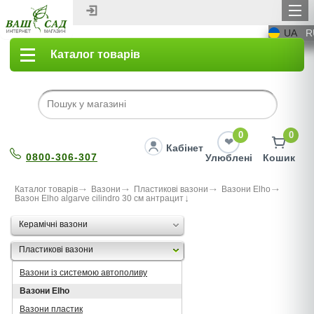
UA
R
Каталог товарів
0
0
Кабінет
0800-306-307
Улюблені
Кошик
Каталог товарів
Вазони
Пластикові вазони
Вазони Elho
Вазон Elho algarve cilindro 30 см антрацит
Керамічні вазони
Пластикові вазони
Вазони із системою автополиву
Вазони Elho
Вазони пластик