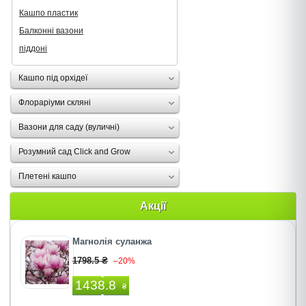
Кашпо пластик
Балконні вазони
піддоні
Кашпо під орхідеї
Флораріуми скляні
Вазони для саду (вуличні)
Розумний сад Click and Grow
Плетені кашпо
Акції
Магнолія суланжа
1798.5 ₴
–20%
1438.8
₴