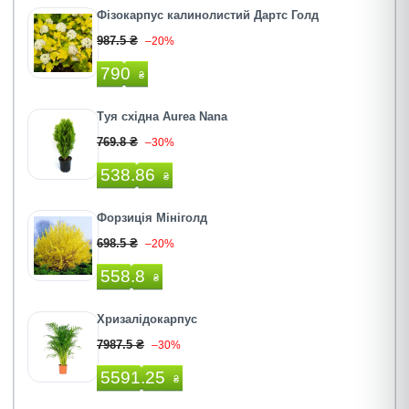
Фізокарпус калинолистий Дартс Голд
987.5 ₴
–20%
790
₴
Туя східна Aurea Nana
769.8 ₴
–30%
538.86
₴
Форзиція Мініголд
698.5 ₴
–20%
558.8
₴
Хризалідокарпус
7987.5 ₴
–30%
5591.25
₴