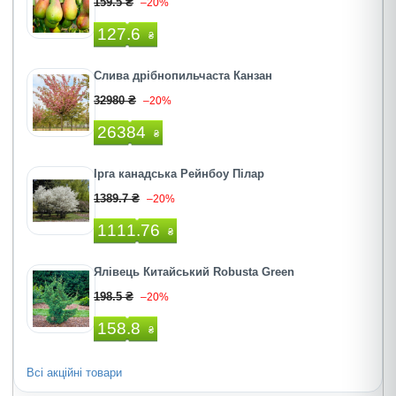
159.5 ₴
–20%
127.6
₴
Слива дрібнопильчаста Канзан
32980 ₴
–20%
26384
₴
Ірга канадська Рейнбоу Пілар
1389.7 ₴
–20%
1111.76
₴
Ялівець Китайський Robusta Green
198.5 ₴
–20%
158.8
₴
Всі акційні товари