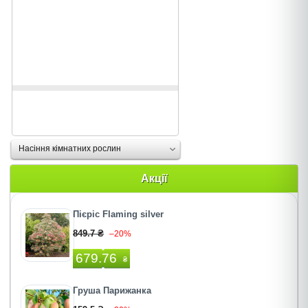
Насіння кімнатних рослин
Акції
Пієріс Flaming silver
849.7 ₴
–20%
679.76
₴
Груша Парижанка