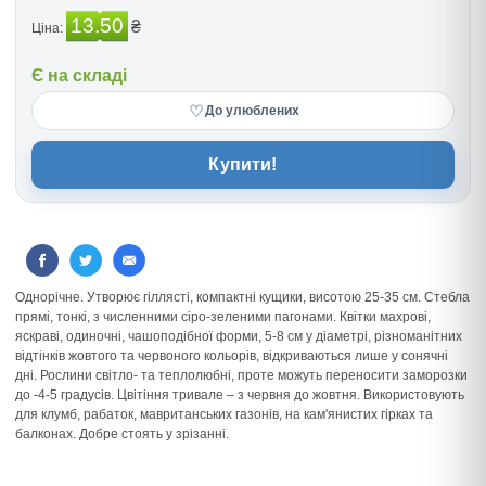
13.50
₴
Ціна:
Є на складі
♡
До улюблених
Купити!
Однорічне. Утворює гіллясті, компактні кущики, висотою 25-35 см. Стебла
прямі, тонкі, з численними сіро-зеленими пагонами. Квітки махрові,
яскраві, одиночні, чашоподібної форми, 5-8 см у діаметрі, різноманітних
відтінків жовтого та червоного кольорів, відкриваються лише у сонячні
дні. Рослини світло- та теплолюбні, проте можуть переносити заморозки
до -4-5 градусів. Цвітіння тривале – з червня до жовтня. Використовують
для клумб, рабаток, мавританських газонів, на кам'янистих гірках та
балконах. Добре стоять у зрізанні.