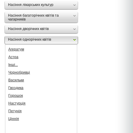
Насіння лікарських культур
Насіння багаторічних квітів та
чагарників
Насіння дворічних квітів
Насіння однорічних квітів
Агератум
Астра
Інші...
Чорнобривці
Васильки
Гвоздика
Горошок
Настурція
Петунія
Ціннія