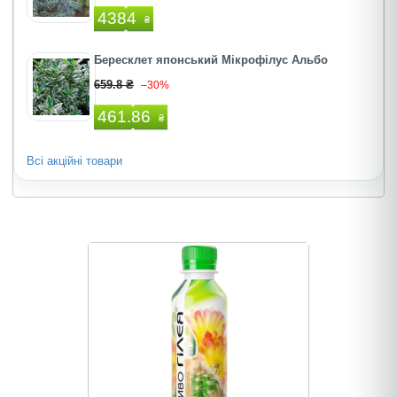
4384
₴
Бересклет японський Мікрофілус Альбо
659.8 ₴
–30%
461.86
₴
Всі акційні товари