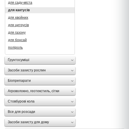
для саду-міста
для кактусів
для хвойних
для цитрусів
для газону
для бонсай
поліроль
Ґрунтосуміші
Засоби захисту рослин
Біопрепарати
Агроволокно, геотекстиль, сітки
Стовбурові кола
Все для розсади
Засоби захисту для дому