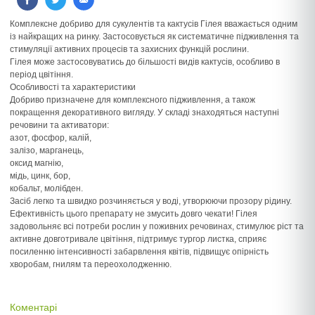
Комплексне добриво для сукулентів та кактусів Гілея вважається одним
із найкращих на ринку. Застосовується як систематичне підживлення та
стимуляції активних процесів та захисних функцій рослини.
Гілея може застосовуватись до більшості видів кактусів, особливо в
період цвітіння.
Особливості та характеристики
Добриво призначене для комплексного підживлення, а також
покращення декоративного вигляду. У складі знаходяться наступні
речовини та активатори:
азот, фосфор, калій,
залізо, марганець,
оксид магнію,
мідь, цинк, бор,
кобальт, молібден.
Засіб легко та швидко розчиняється у воді, утворюючи прозору рідину.
Ефективність цього препарату не змусить довго чекати! Гілея
задовольняє всі потреби рослин у поживних речовинах, стимулює ріст та
активне довготривале цвітіння, підтримує тургор листка, сприяє
посиленню інтенсивності забарвлення квітів, підвищує опірність
хворобам, гнилям та переохолодженню.
Коментарі