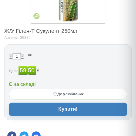
Ж/У Гілея-Т Сукулент 250мл
Артикул: 36375
шт.
59.50
₴
Ціна:
Є на складі
♡
До улюблених
Купити!