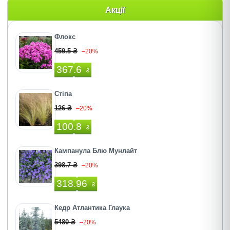
Акції
Флокс
459.5 ₴
–20%
367.6
₴
Стiпа
126 ₴
–20%
100.8
₴
Кампанула Блю Мунлайт
398.7 ₴
–20%
318.96
₴
Кедр Атлантика Глаука
5480 ₴
–20%