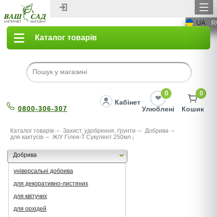
UA
R
Каталог товарів
0
0
Кабінет
0800-306-307
Улюблені
Кошик
Каталог товарів
Захист, удобрення, ґрунти
Добрива
для кактусів
Ж/У Гілея-Т Сукулент 250мл
Добрива
універсальні добрива
для декоративно-листяних
для квітучих
для орхідей