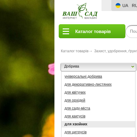
UA
R
Каталог товарів
Каталог товарів
Захист, удобрення, ґрун
Добрива
універсальні добрива
для декоративно-листяних
для квітучих
для орхідей
для саду-міста
для кактусів
для хвойних
для цитрусів