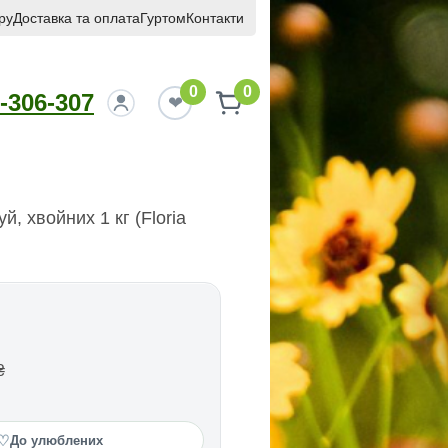
ру
Доставка та оплата
Гуртом
Контакти
0
0
-306-307
й, хвойних 1 кг (Floria
₴
♡
До улюблених