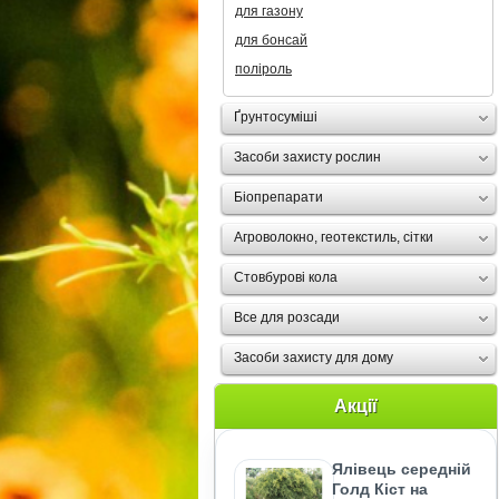
для газону
для бонсай
поліроль
Ґрунтосуміші
Засоби захисту рослин
Біопрепарати
Агроволокно, геотекстиль, сітки
Стовбурові кола
Все для розсади
Засоби захисту для дому
Акції
Ялівець середній
Голд Кіст на