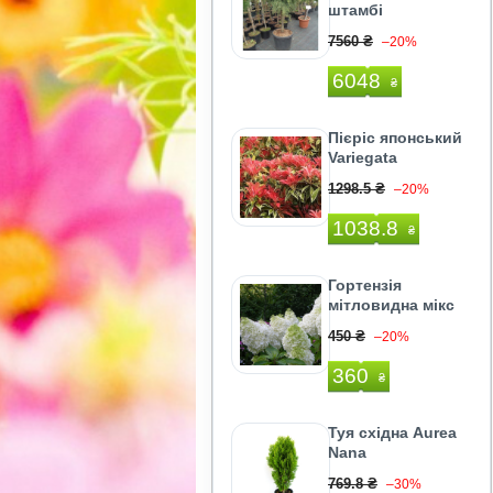
штамбі
7560 ₴
–20%
6048
₴
Пієріс японський
Variegata
1298.5 ₴
–20%
1038.8
₴
Гортензія
мітловидна мікс
450 ₴
–20%
360
₴
Туя східна Aurea
Nana
769.8 ₴
–30%