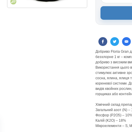
Добриво Floria Gran 
безхлорне 1 кг – ком
добриво з високим вм
Використання цього 
стимулює активне зро
сосна, ялина, ялиця 
кореневої системи. Д
видів хвойних рослин,
горщиках або контей
Хімічний склад препа
Загальний азот (N) –
Фосфор (P2O5) – 10
Калій (K2O) – 18%
Мікроелементи – S, M