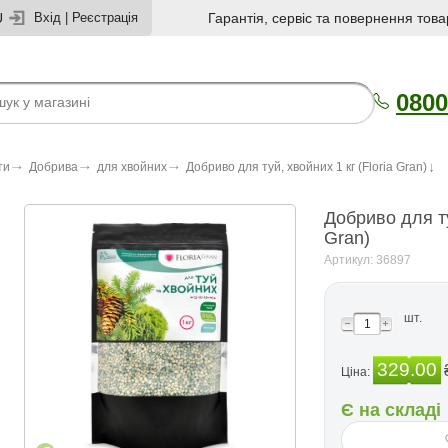
U
Вхід
|
Реєстрація
Гарантія, сервіс та повернення това
0800
ти
Добрива
для хвойних
Добриво для туй, хвойних 1 кг (Floria Gran)
Добриво для ту
Gran)
Артикул: 36897
шт.
329.00
Ціна:
Є на складі