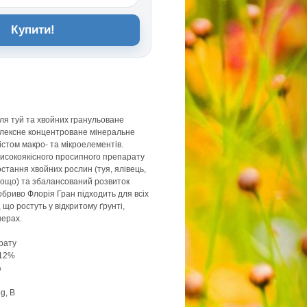
Купити!
для туй та хвойних гранульоване
плексне концентроване мінеральне
істом макро- та мікроелементів.
високоякісного просипного препарату
стання хвойних рослин (туя, ялівець,
тощо) та збалансований розвиток
обриво Флорія Гран підходить для всіх
 що ростуть у відкритому ґрунті,
нерах.
рату
 12%
%
g, B