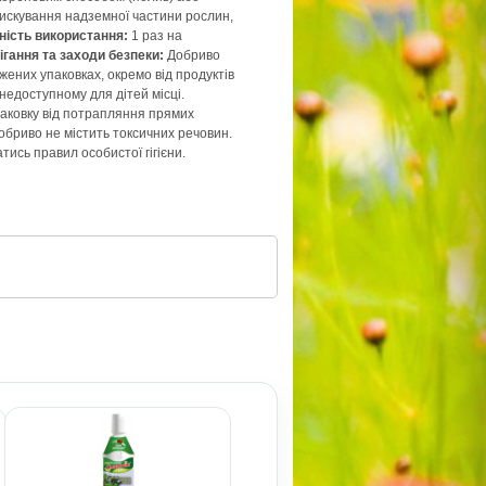
искування надземної частини рослин,
ність використання:
1 раз на
ігання та заходи безпеки:
Добриво
жених упаковках, окремо від продуктів
недоступному для дітей місці.
аковку від потрапляння прямих
обриво не містить токсичних речовин.
ись правил особистої гігієни.