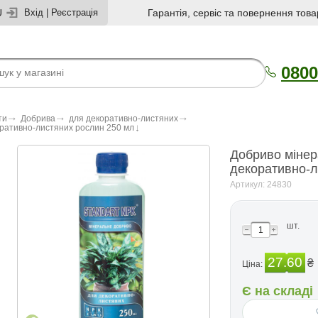
U
Вхід
|
Реєстрація
Гарантія, сервіс та повернення това
0800
ти
Добрива
для декоративно-листяних
оративно-листяних рослин 250 мл
Добриво мінер
декоративно-л
Артикул: 24830
шт.
27.60
₴
Ціна:
Є на складі