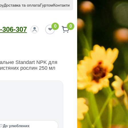
ру
Доставка та оплата
Гуртом
Контакти
0
0
-306-307
альне Standart NPK для
истяних рослин 250 мл
♡
До улюблених