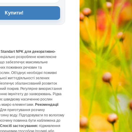
Купити!
Standart NPK для декоративно-
пеціально розроблене комплексне
 що забезпечує максимальне
них поживних речовин та
ослин. Об'єднує необхідні поживні
ьної життєдіяльності зелених
абезпечує збалансований розвиток
ний покрив. Регулярне використання
нню імунітету до захворювань. Рідка
яє швидкому насиченню рослин
та макро елементами.
Рекомендації
Для приготування розчину
тояну воду. Підгодовувати по вологому
 розчину повинна бути наближена до
Спосіб застосування:
підживлення
кореневим способом (полив) або