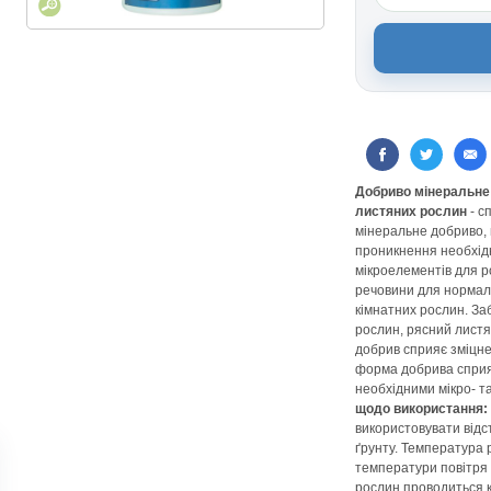
Добриво мінеральне 
листяних рослин
- с
мінеральне добриво,
проникнення необхід
мікроелементів для р
речовини для нормал
кімнатних рослин. З
рослин, рясний листя
добрив сприяє зміцне
форма добрива спри
необхідними мікро- 
щодо використання:
використовувати відс
ґрунту. Температура
температури повітря
рослин проводиться 