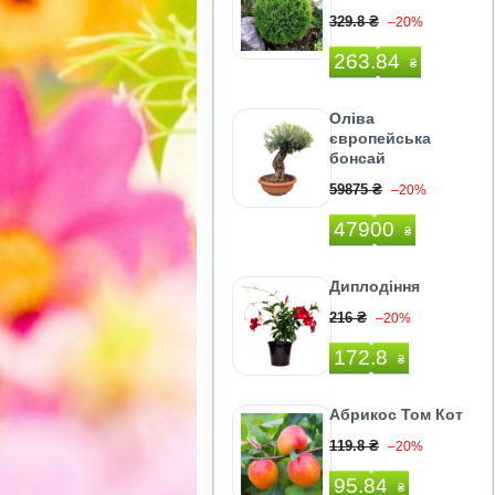
329.8 ₴
–20%
263.84
₴
Оліва
європейська
бонсай
59875 ₴
–20%
47900
₴
Диплодіння
216 ₴
–20%
172.8
₴
Абрикос Том Кот
119.8 ₴
–20%
95.84
₴