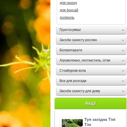
для газону
для бонсай
поліроль
Ґрунтосуміші
Засоби захисту рослин
Біопрепарати
Агроволокно, геотекстиль, сітки
Стовбурові кола
Все для розсади
Засоби захисту для дому
Акції
Туя західна Тіні
Тім