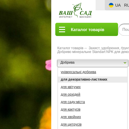
UA
R
Каталог товарів
Каталог товарів
Захист, удобрення, ґрун
Добриво мінеральне Standart NPK для дек
Добрива
універсальні добрива
для декоративно-листяних
для квітучих
для орхідей
для саду-міста
для кактусів
для хвойних
для цитрусів