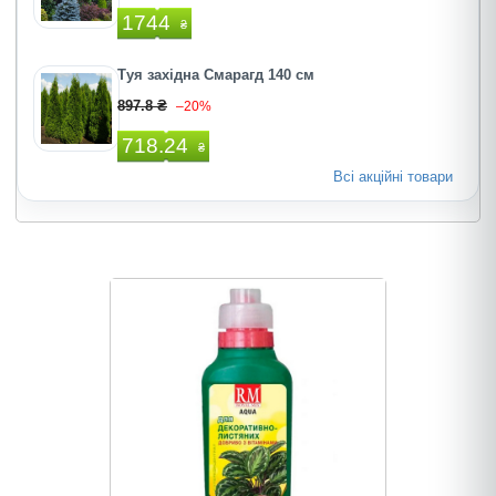
1744
₴
Туя західна Смарагд 140 см
897.8 ₴
–20%
718.24
₴
Всі акційні товари