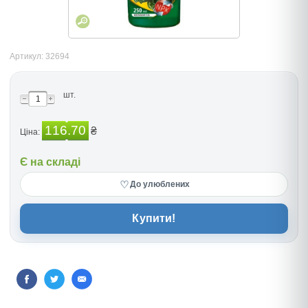
Артикул: 32694
шт.
116.70
₴
Ціна:
Є на складі
♡
До улюблених
Купити!