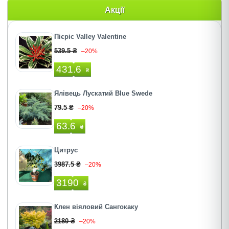
Акції
Пієріс Valley Valentine
539.5 ₴
–20%
431.6
₴
Ялівець Лускатий Blue Swedе
79.5 ₴
–20%
63.6
₴
Цитрус
3987.5 ₴
–20%
3190
₴
Клен віяловий Сангокаку
2180 ₴
–20%