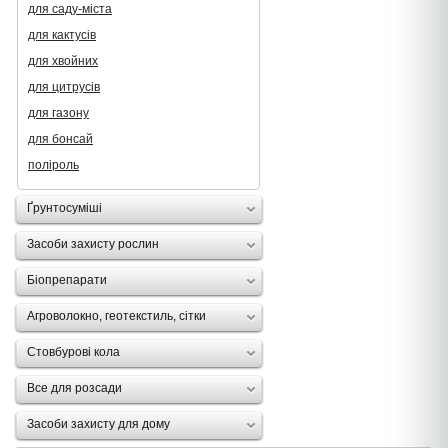
для саду-міста
для кактусів
для хвойних
для цитрусів
для газону
для бонсай
поліроль
Ґрунтосуміші
Засоби захисту рослин
Біопрепарати
Агроволокно, геотекстиль, сітки
Стовбурові кола
Все для розсади
Засоби захисту для дому