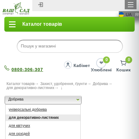
UA
R
Каталог товарів
0
0
Кабінет
0800-306-307
Улюблені
Кошик
Каталог товарів
Захист, удобрення, ґрунти
Добрива
для декоративно-листяних
Добрива
універсальні добрива
для декоративно-листяних
для квітучих
для орхідей