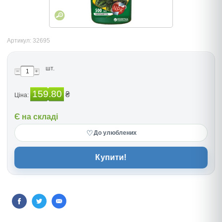
Артикул: 32695
шт.
159.80
₴
Ціна:
Є на складі
♡
До улюблених
Купити!