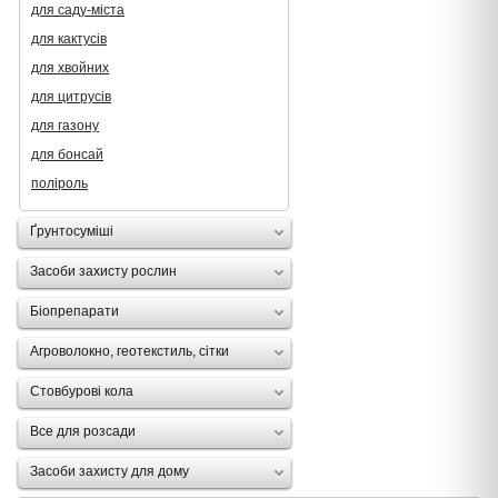
для саду-міста
для кактусів
для хвойних
для цитрусів
для газону
для бонсай
поліроль
Ґрунтосуміші
Засоби захисту рослин
Біопрепарати
Агроволокно, геотекстиль, сітки
Стовбурові кола
Все для розсади
Засоби захисту для дому