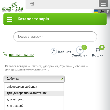
UA
R
Каталог товарів
0
0
Кабінет
0800-306-307
Улюблені
Кошик
Каталог товарів
Захист, удобрення, ґрунти
Добрива
для декоративно-листяних
Добрива
універсальні добрива
для декоративно-листяних
для квітучих
для орхідей