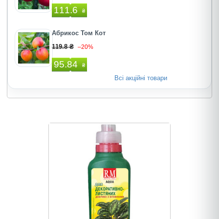
111.6
₴
Абрикос Том Кот
119.8 ₴
–20%
95.84
₴
Всі акційні товари