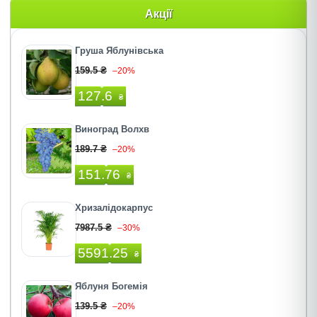
Акції
Груша Яблунівська
159.5 ₴
–20%
127.6
₴
Виноград Волхв
189.7 ₴
–20%
151.76
₴
Хризалідокарпус
7987.5 ₴
–30%
5591.25
₴
Яблуня Богемія
139.5 ₴
–20%