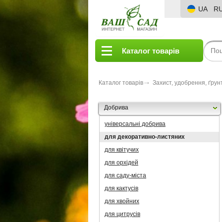
UA
R
Каталог товарів
Каталог товарів
Захист, удобрення, ґрун
Добрива
універсальні добрива
для декоративно-листяних
для квітучих
для орхідей
для саду-міста
для кактусів
для хвойних
для цитрусів