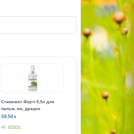
Стимовит Фертi 0,5л для
пальм, юк, драцен
59.50
₴
КУПИТЬ