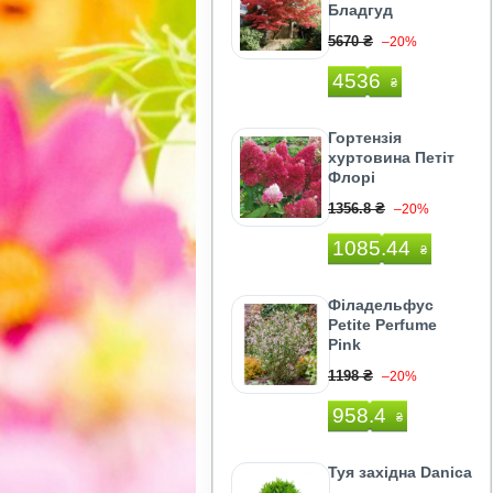
Бладгуд
5670 ₴
–20%
4536
₴
Гортензія
хуртовина Петіт
Флорі
1356.8 ₴
–20%
1085.44
₴
Філадельфус
Petite Perfume
Pink
1198 ₴
–20%
958.4
₴
Туя західна Danica