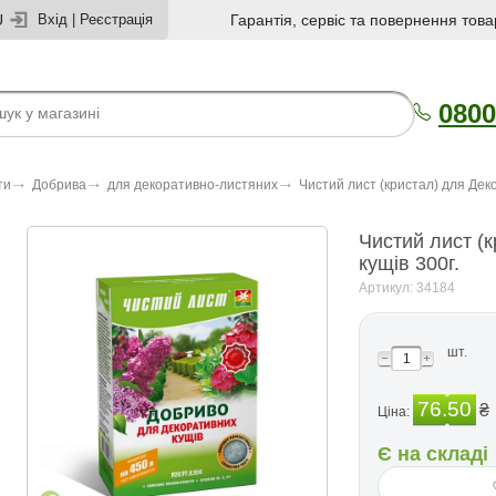
U
Вхід
|
Реєстрація
Гарантія, сервіс та повернення това
0800
ти
Добрива
для декоративно-листяних
Чистий лист (кристал) для Деко
Чистий лист (
кущів 300г.
Артикул: 34184
шт.
76.50
₴
Ціна:
Є на складі