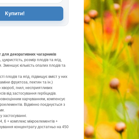
Купити!
 для декоративних чагарників
 цукристість, розмір плодів та ягід,
. Зменшує кількість опалих плодів та
ті плодів та ягід, підвищує вміст у них
аміни фруктоза, пектин та ін.)
о хвороб, гнил, несприятливих
сів від застосування гербіцидів.
повноцінним харчуванням, компенсує
кроелементів. Відмінно поєднується з
ми.
у застосуванні.
4, 6 + комплекс мікроелементів +
Пакування концентрату достатньо на 450