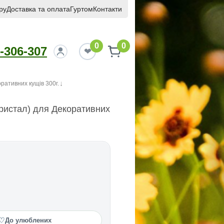
ру
Доставка та оплата
Гуртом
Контакти
0
0
-306-307
ративних кущів 300г.
кристал) для Декоративних
♡
До улюблених