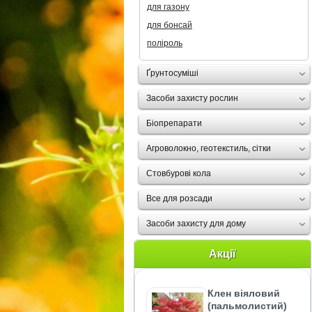
для газону
для бонсай
поліроль
Ґрунтосуміші
Засоби захисту рослин
Біопрепарати
Агроволокно, геотекстиль, сітки
Стовбурові кола
Все для розсади
Засоби захисту для дому
Акції
Клен віяловий
(пальмолистий)