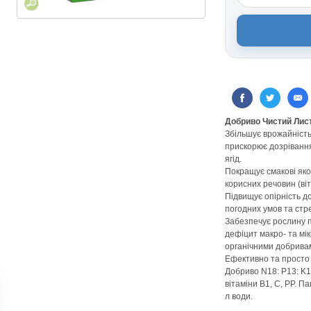
Добриво Чистий Лист
Збільшує врожайність,
прискорює дозрівання
ягід.
Покращує смакові якос
корисних речовин (віт
Підвищує опірність д
погодних умов та стре
Забезпечує рослину 
дефіцит макро- та мі
органічними добрива
Ефективно та просто 
Добриво N18: P13: K1
вітаміни B1, C, PP. 
л води.