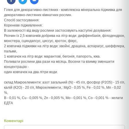
Гілея для декоративно-листяних - комплексна мінеральна підживка для
декоративно-листяних кімнатних рослин.
Спосіб застосування:
Кореневе підживлення:
В залежності від виду рослини застосовують наступні дозування:
Розчин із 2,5 ковпачків добрива на літр води: диффенбахія, філодендрон,
монстера, сциндапсус, циссус, кротон, фікус,
2 ковпачка підживки на літр води: хвойні, драцена, аспарагус, шеффлера,
пальми,
1 ковпачок на літр води: марантові, бегонія, папороть, юка.
Поливати рослини два рази на місяць. Восени та взимку зменшити
концентрацію -
один ковпачок на два літри води.
склад Макроелементи: азот загальний (N) - 45 г/л, фосфор (Р2О5) - 15 г/л,
калій (К2О) - 20 г/л, Мікроелементи,: MgO - 0,05 %, Fe - 0,02 %, Mn - 0,02
%,
B - 0,01 %, Cu - 0,005 %, Zn - 0,005 %, Mo - 0,001 %, Co - 0,001 % - хелати
ЕДТА
Коментарі