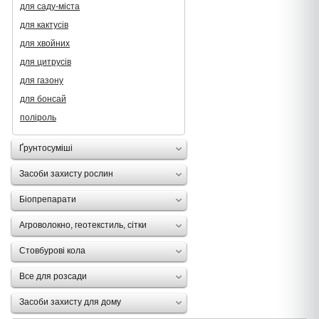
для саду-міста
для кактусів
для хвойних
для цитрусів
для газону
для бонсай
поліроль
Ґрунтосуміші
Засоби захисту рослин
Біопрепарати
Агроволокно, геотекстиль, сітки
Стовбурові кола
Все для розсади
Засоби захисту для дому