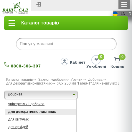
UA
R
Каталог товарів
0
0
Кабінет
0800-306-307
Улюблені
Кошик
Каталог товарів
Захист, удобрення, ґрунти
Добрива
для декоративно-листяних
Ж/У 250 мл "Гілея-Т" для неквітучих
Добрива
універсальні добрива
для декоративно-листяних
для квітучих
для орхідей