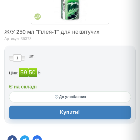
Ж/У 250 мл "Гілея-Т" для неквітучих
Артикул: 36373
шт.
59.50
₴
Ціна:
Є на складі
♡
До улюблених
Купити!