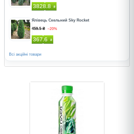
3828.8
₴
Ялівець Скельний Sky Rocket
459.5 ₴
–20%
367.6
₴
Всі акційні товари