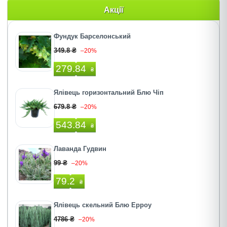
Акції
Фундук Барселонський
349.8 ₴
–20%
279.84
₴
Ялівець горизонтальний Блю Чіп
679.8 ₴
–20%
543.84
₴
Лаванда Гудвин
99 ₴
–20%
79.2
₴
Ялівець скельний Блю Ерроу
4786 ₴
–20%