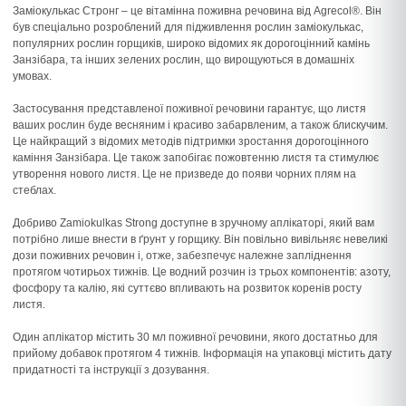
Заміокулькас Стронг – це вітамінна поживна речовина від Agrecol®. Він
був спеціально розроблений для підживлення рослин заміокулькас,
популярних рослин горщиків, широко відомих як дорогоцінний камінь
Занзібара, та інших зелених рослин, що вирощуються в домашніх
умовах.
Застосування представленої поживної речовини гарантує, що листя
ваших рослин буде весняним і красиво забарвленим, а також блискучим.
Це найкращий з відомих методів підтримки зростання дорогоцінного
каміння Занзібара. Це також запобігає пожовтенню листя та стимулює
утворення нового листя. Це не призведе до появи чорних плям на
стеблах.
Добриво Zamiokulkas Strong доступне в зручному аплікаторі, який вам
потрібно лише внести в ґрунт у горщику. Він повільно вивільняє невеликі
дози поживних речовин і, отже, забезпечує належне запліднення
протягом чотирьох тижнів. Це водний розчин із трьох компонентів: азоту,
фосфору та калію, які суттєво впливають на розвиток коренів росту
листя.
Один аплікатор містить 30 мл поживної речовини, якого достатньо для
прийому добавок протягом 4 тижнів. Інформація на упаковці містить дату
придатності та інструкції з дозування.