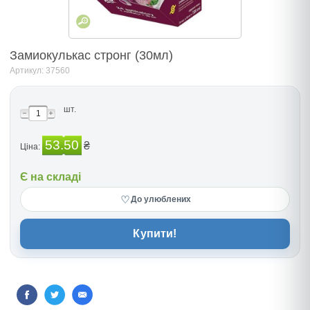
Замиокулькас стронг (30мл)
Артикул: 37560
шт.
53.50
₴
Ціна:
Є на складі
♡
До улюблених
Купити!