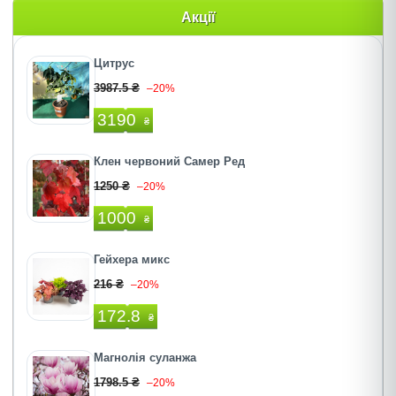
Акції
Цитрус
3987.5 ₴
–20%
3190
₴
Клен червоний Самер Ред
1250 ₴
–20%
1000
₴
Гейхера микс
216 ₴
–20%
172.8
₴
Магнолія суланжа
1798.5 ₴
–20%