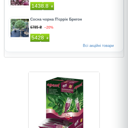
1438.8
₴
Сосна чорна П'єррік Брегон
6785 ₴
–20%
5428
₴
Всі акційні товари