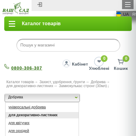
UA
R
Каталог товарів
0
0
Кабінет
0800-306-307
Улюблені
Кошик
Каталог товарів
Захист, удобрення, ґрунти
Добрива
для декоративно-листяних
Замиокулькас стронг (30мл)
Добрива
універсальні добрива
для декоративно-листяних
для квітучих
для орхідей