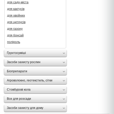
для саду-міста
для кактусів
для хвойних
для цитрусів
для газону
для бонсай
поліроль
Ґрунтосуміші
Засоби захисту рослин
Біопрепарати
Агроволокно, геотекстиль, сітки
Стовбурові кола
Все для розсади
Засоби захисту для дому