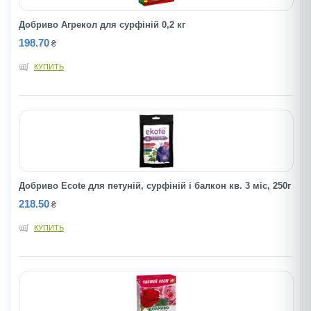
Добриво Агрекол для сурфіній 0,2 кг
198.70
₴
КУПИТЬ
Добриво Ecote для петунiй, сурфiнiй i балкон кв. 3 мiс, 250г
218.50
₴
КУПИТЬ