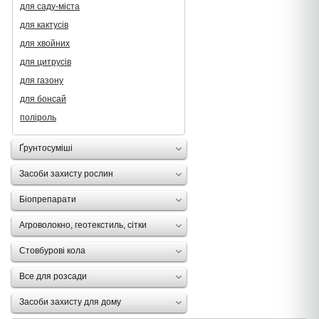
для саду-міста
для кактусів
для хвойних
для цитрусів
для газону
для бонсай
поліроль
Ґрунтосуміші
Засоби захисту рослин
Біопрепарати
Агроволокно, геотекстиль, сітки
Стовбурові кола
Все для розсади
Засоби захисту для дому