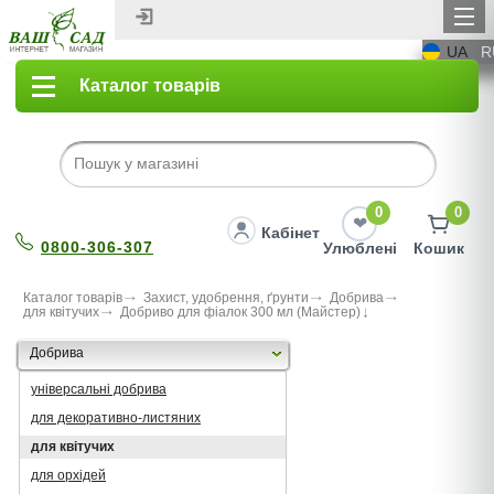
UA
R
Каталог товарів
0
0
Кабінет
0800-306-307
Улюблені
Кошик
Каталог товарів
Захист, удобрення, ґрунти
Добрива
для квітучих
Добриво для фіалок 300 мл (Майстер)
Добрива
універсальні добрива
для декоративно-листяних
для квітучих
для орхідей