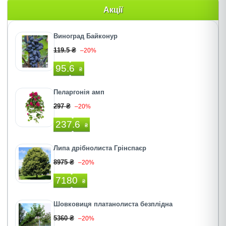
Акції
Виноград Байконур
119.5 ₴
–20%
95.6
₴
Пеларгонія амп
297 ₴
–20%
237.6
₴
Липа дрібнолиста Грінспаєр
8975 ₴
–20%
7180
₴
Шовковиця платанолиста безплідна
5360 ₴
–20%