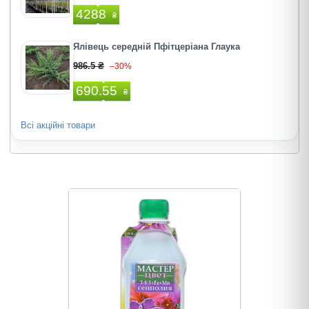
4288
₴
Ялівець середній Пфітцеріана Глаука
986.5 ₴
–30%
690.55
₴
Всі акційні товари