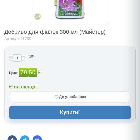
Добриво для фіалок 300 мл (Майстер)
Артикул: 11780
шт.
79.50
₴
Ціна:
Є на складі
♡
До улюблених
Купити!