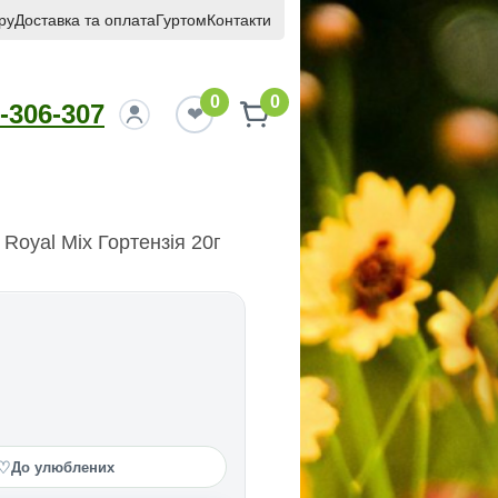
ру
Доставка та оплата
Гуртом
Контакти
0
0
-306-307
Royal Mix Гортензія 20г
♡
До улюблених