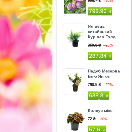
998.7 ₴
–20%
798.96
₴
Ялівець
китайський
Курівао Голд
359.8 ₴
–20%
287.84
₴
Падуб Мезерва
Блю Янгол
798.5 ₴
–20%
638.8
₴
Колеус мікс
72 ₴
–20%
57.6
₴