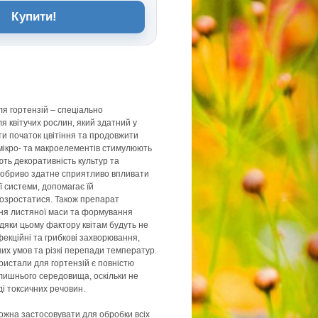
Купити!
ля гортензій – спеціально
я квітучих рослин, який здатний у
ити початок цвітіння та продовжити
и мікро- та макроелементів стимулюють
ють декоративність культур та
 Добриво здатне сприятливо впливати
ї системи, допомагає їй
розростатися. Також препарат
я листяної маси та формування
вдяки цьому фактору квітам будуть не
фекційні та грибкові захворювання,
них умов та різкі перепади температур.
Кристали для гортензій є повністю
лишнього середовища, оскільки не
ді токсичних речовин.
ожна застосовувати для обробки всіх