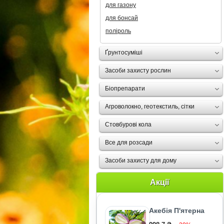
для газону
для бонсай
поліроль
Ґрунтосуміші
Засоби захисту рослин
Біопрепарати
Агроволокно, геотекстиль, сітки
Стовбурові кола
Все для розсади
Засоби захисту для дому
Акції
Акебія П'ятерна