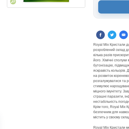
Royal Mix Кристали д
розроблений склад дл
кілька разів прискор
його. Хімічні сполук
бутонізацію, підвищу
яскравість кольорів.
на розвиток коренево
розгалужуватися та 
стимулює нарощуванн
міцного імунітету. За
страшні паразити, ін
нестабільність погод
Крім того, Royal Mix 
безпечним для навко
містить у своєму скла
Royal Mix Кристали м