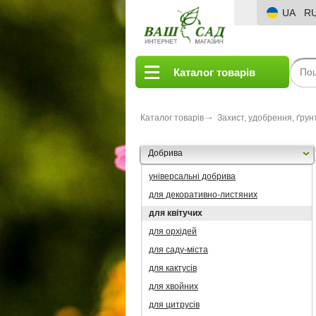
UA
R
Каталог товарів
Каталог товарів
Захист, удобрення, ґрун
Добрива
універсальні добрива
для декоративно-листяних
для квітучих
для орхідей
для саду-міста
для кактусів
для хвойних
для цитрусів