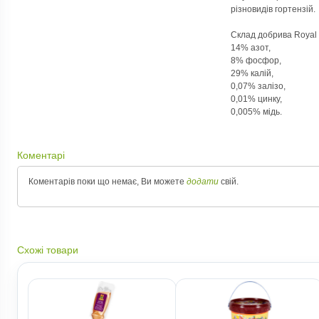
різновидів гортензій.
Склад добрива Royal 
14% азот,
8% фосфор,
29% калій,
0,07% залізо,
0,01% цинку,
0,005% мідь.
Коментарі
Коментарів поки що немає, Ви можете
додати
свій.
Схожі товари