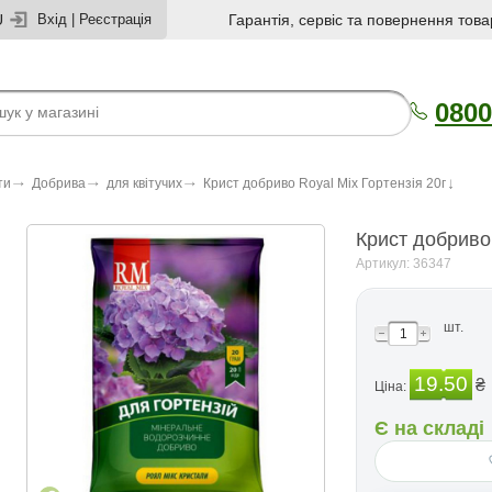
U
Вхід
|
Реєстрація
Гарантія, сервіс та повернення това
0800
ти
Добрива
для квітучих
Крист добриво Royal Mix Гортензія 20г
Крист добриво 
Артикул: 36347
шт.
19.50
₴
Ціна:
Є на складі