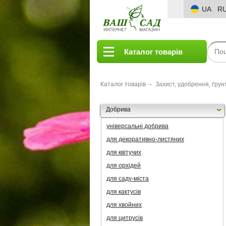
UA
R
Каталог товарів
Каталог товарів
Захист, удобрення, ґрун
Добрива
універсальні добрива
для декоративно-листяних
для квітучих
для орхідей
для саду-міста
для кактусів
для хвойних
для цитрусів