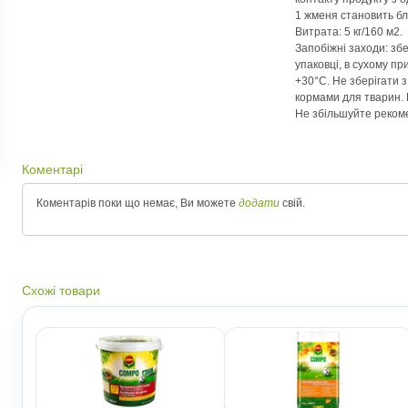
1 жменя становить бл
Витрата: 5 кг/160 м2.
Запобіжні заходи: збе
упаковці, в сухому п
+30°С. Не зберігати 
кормами для тварин. Б
Не збільшуйте реком
Коментарі
Коментарів поки що немає, Ви можете
додати
свій.
Схожі товари