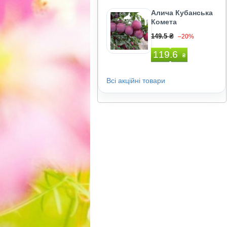
Алича Кубанська
Комета
149.5 ₴
–20%
119.6
₴
Всі акційні товари