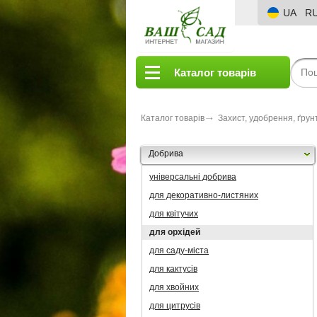
UA
R
Каталог товарів
Каталог товарів
Захист, удобрення, ґрун
Добрива
універсальні добрива
для декоративно-листяних
для квітучих
для орхідей
для саду-міста
для кактусів
для хвойних
для цитрусів