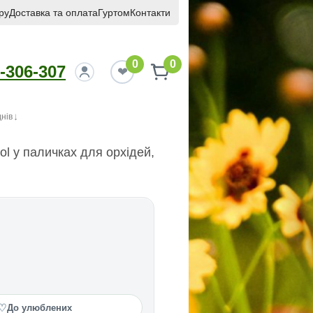
ру
Доставка та оплата
Гуртом
Контакти
0
0
-306-307
днів
l у паличках для орхідей,
♡
До улюблених