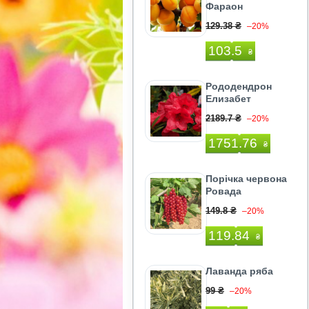
Фараон
129.38 ₴
–20%
103.5
₴
Рододендрон
Елизабет
2189.7 ₴
–20%
1751.76
₴
Порічка червона
Ровада
149.8 ₴
–20%
119.84
₴
Лаванда ряба
99 ₴
–20%