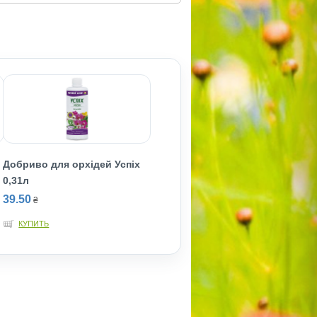
Добриво для орхідей Успіх
0,31л
39.50
₴
КУПИТЬ