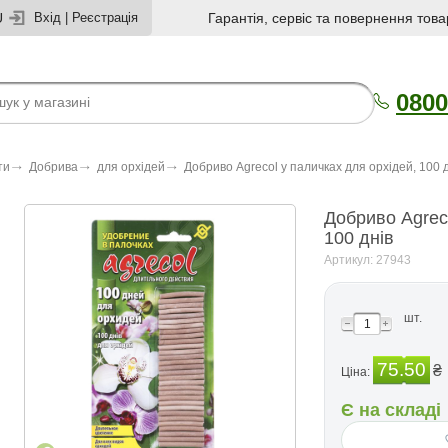
U
Вхід
|
Реєстрація
Гарантія, сервіс та повернення това
0800
ти
Добрива
для орхідей
Добриво Agrecol у паличках для орхідей, 100 
Добриво Agreco
100 днів
Артикул: 27943
шт.
75.50
₴
Ціна:
Є на складі