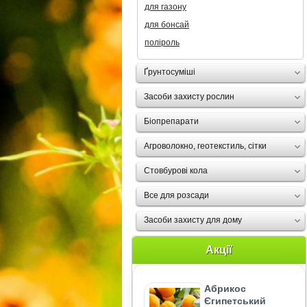
для газону
для бонсай
поліроль
Ґрунтосуміші
Засоби захисту рослин
Біопрепарати
Агроволокно, геотекстиль, сітки
Стовбурові кола
Все для розсади
Засоби захисту для дому
Акції
Абрикос
Єгипетський