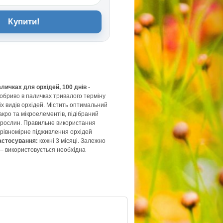
Купити!
аличках для орхідей, 100 днів
-
обриво в паличках тривалого терміну
іх видів орхідей. Містить оптимальний
кро та мікроелементів, підібраний
 рослин. Правильне використання
рівномірне підживлення орхідей
астосування:
кожні 3 місяці. Залежно
 – використовується необхідна