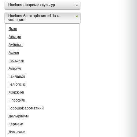
Насіння лікарських культур
Насіння багаторічних квітів та
чагарників
Льон
Айстри
Аубрієті
Ахілеї
Гвоздики
Алісумі
Гайлардії
Геліопсисі
Жоржині
Гіпсофілі
Горошок ароматний
Дельфініумі
Кермеки
Дзвіночки