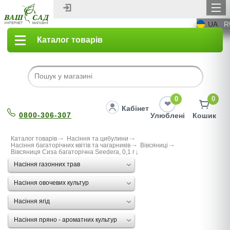
UA
R
Каталог товарів
0
0
Кабінет
0800-306-307
Улюблені
Кошик
Каталог товарів
Насіння та цибулини
Насіння багаторічних квітів та чагарників
Вівсяниці
Вівсяниця Сиза багаторічна Seedera, 0,1 г
Насіння газонних трав
Насіння овочевих культур
Насіння ягід
Насіння пряно - ароматних культур