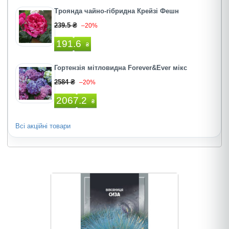
Троянда чайно-гібридна Крейзі Фешн
239.5 ₴
–20%
191.6
₴
Гортензія мітловидна Forever&Ever мікс
2584 ₴
–20%
2067.2
₴
Всі акційні товари