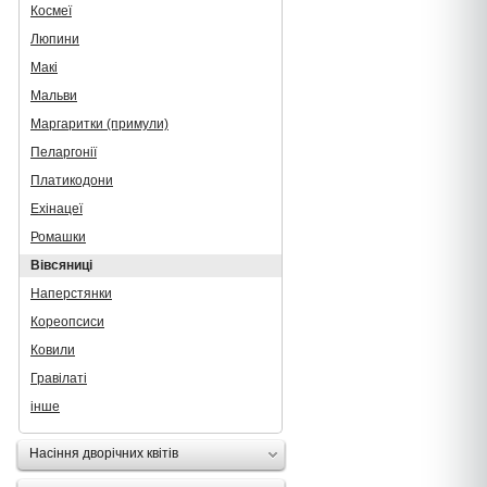
Космеї
Люпини
Макі
Мальви
Маргаритки (примули)
Пеларгонії
Платикодони
Ехінацеї
Ромашки
Вівсяниці
Наперстянки
Кореопсиси
Ковили
Гравілаті
інше
Насіння дворічних квітів