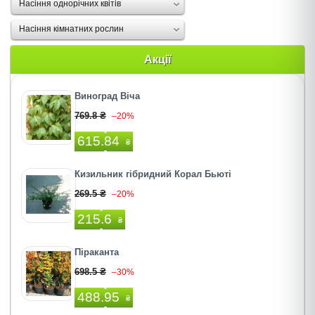
Насіння однорічних квітів
Насіння кімнатних рослин
Акції
Виноград Віча
769.8 ₴
–20%
615.84
₴
Кизильник гібридний Корал Бьюті
269.5 ₴
–20%
215.6
₴
Піраканта
698.5 ₴
–30%
488.95
₴