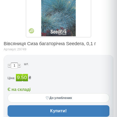
Вівсяниця Сиза багаторічна Seedera, 0,1 г
Артикул: 29749
шт.
9.50
₴
Ціна:
Є на складі
♡
До улюблених
Купити!