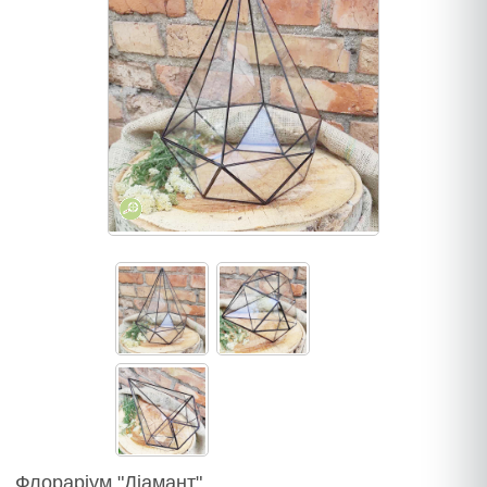
Флораріум "Діамант"