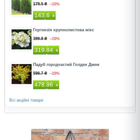
179.5 ₴
–20%
143.6
₴
Гортензія крупнолистова мікс
399.8 ₴
–20%
319.84
₴
Падуб городчастий Голден Джем
598.7 ₴
–20%
478.96
₴
Всі акційні товари