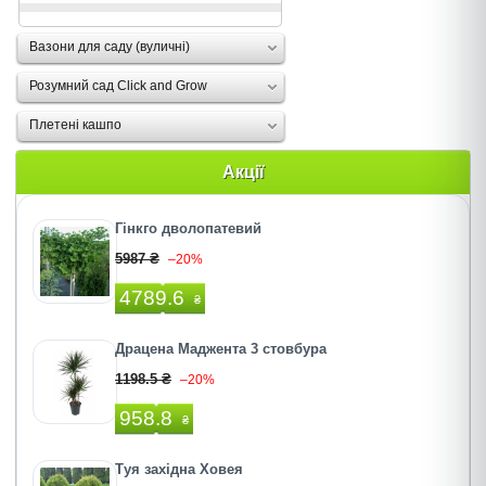
Вазони для саду (вуличні)
Розумний сад Click and Grow
Плетені кашпо
Акції
Гінкго дволопатевий
5987 ₴
–20%
4789.6
₴
Драцена Маджента 3 стовбура
1198.5 ₴
–20%
958.8
₴
Туя західна Ховея