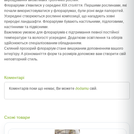
вирощування вибагливих тропічних рослин.
Флораріуми з'явилися у середині ХІХ століття. Першими рослинами, які
почали використовуватися у флораріумах, були різні види папоротей.
Усередині створюються рослинні композиції, що нагадують зовні
природні ландшафти. Флораріуми бувають настільними, підлоговими,
настінними та підвісними.
Важливою умовою для флораріумів є підтримання певної постійної
температури та вологості усередині. Додаткове освітлення та обігрів
здійснюються спеціалізованим обладнанням.
Скляний прозорий флораріум стане вишуканим доповненням вашого
інтер'єру. А різноманіття форм та розмірів допоможе вам створити свій
неповторний стиль.
Коментарі
Коментарів поки що немає, Ви можете
додати
свій.
Схожі товари