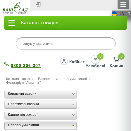
UA
R
Каталог товарів
0
0
Кабінет
0800-306-307
Улюблені
Кошик
Каталог товарів
Вазони
Флораріуми скляні
Флораріум "Діамант"
Керамічні вазони
Пластикові вазони
Кашпо під орхідеї
Флораріуми скляні