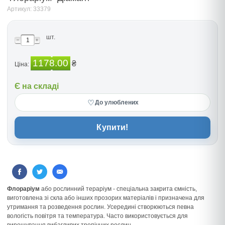
Артикул: 33379
шт.
1178.00
₴
Ціна:
Є на складі
♡
До улюблених
Купити!
Флораріум
або рослинний тераріум - спеціальна закрита ємність,
виготовлена зі скла або інших прозорих матеріалів і призначена для
утримання та розведення рослин. Усередині створюються певна
вологість повітря та температура. Часто використовується для