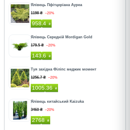
Ялівець Пфітцеріана Ауреа
1198 ₴
–20%
958.4
₴
Ялівець Середній Mordigan Gold
179.5 ₴
–20%
143.6
₴
Туя західна Філіпс меджик момент
1256.7 ₴
–20%
1005.36
₴
Ялівець китайський Kaizuka
3460 ₴
–20%
2768
₴