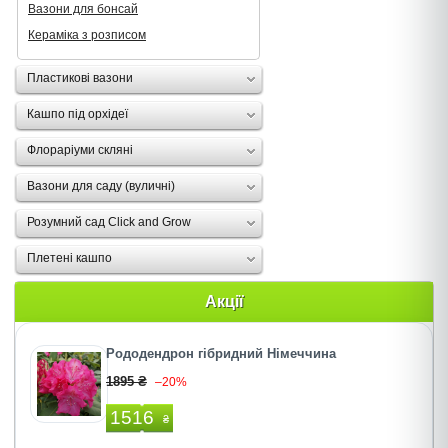
Вазони для бонсай
Кераміка з розписом
Пластикові вазони
Кашпо під орхідеї
Флораріуми скляні
Вазони для саду (вуличні)
Розумний сад Click and Grow
Плетені кашпо
Акції
Рододендрон гібридний Німеччина
1895 ₴
–20%
1516
₴