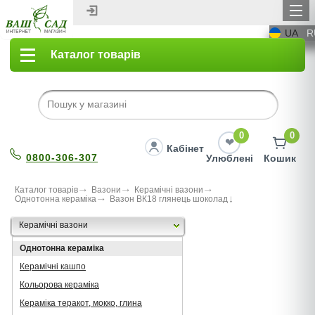
UA
R
Каталог товарів
0
0
Кабінет
0800-306-307
Улюблені
Кошик
Каталог товарів
Вазони
Керамічні вазони
Однотонна кераміка
Вазон ВК18 глянець шоколад
Керамічні вазони
Однотонна кераміка
Керамічні кашпо
Кольорова кераміка
Кераміка теракот, мокко, глина