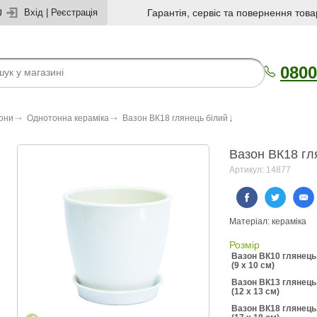
U
Вхід
|
Реєстрація
Гарантія, сервіс та повернення това
0800
зони
Однотонна кераміка
Вазон ВК18 глянець білий
Вазон ВК18 гл
Артикул: 14877
Матеріал: кераміка
Розмір
Вазон ВК10 глянець
(9 x 10 см)
Вазон ВК13 глянець
(12 x 13 см)
Вазон ВК18 глянець