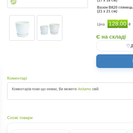
(17 x 18 см)
Вазон ВК20 глянець
(21 x 21 см)
128.00
Ціна :
₴
Є на складі
♡
Д
Коментарі
Коментарів поки що немає, Ви можете
додати
свій.
Схожі товари