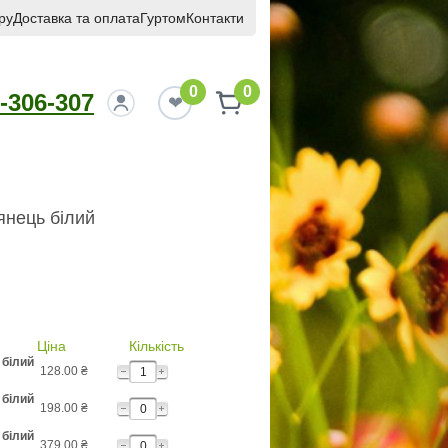
ру
Доставка та оплата
Гуртом
Контакти
0
0
-306-307
янець білий
Ціна
Кількість
 білий
128.00
₴
 білий
198.00
₴
 білий
379.00
₴