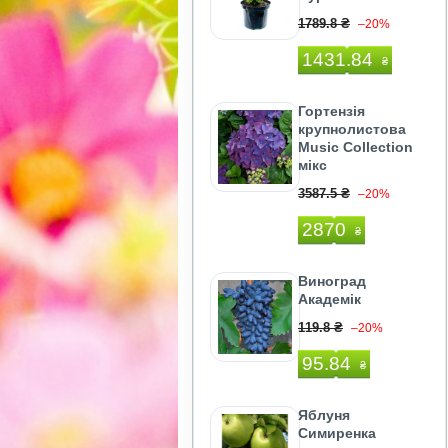
1789.8 ₴
–20%
1431.84
₴
Гортензія
крупнолистова
Music Collection
мікс
3587.5 ₴
–20%
2870
₴
Виноград
Академік
119.8 ₴
–20%
95.84
₴
Яблуня
Симиренка