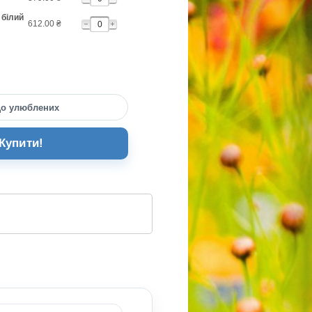
 білий
612.00
₴
о улюблених
Купити!