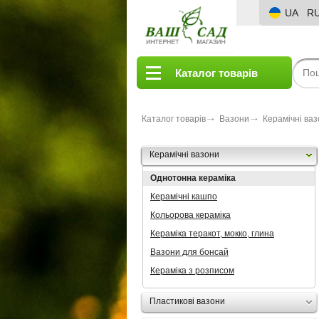
UA
R
Каталог товарів
Каталог товарів
Вазони
Керамічні ва
Керамічні вазони
Однотонна кераміка
Керамічні кашпо
Кольорова кераміка
Кераміка теракот, мокко, глина
Вазони для бонсай
Кераміка з розписом
Пластикові вазони