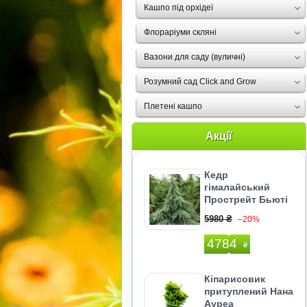
Кашпо під орхідеї
Флораріуми скляні
Вазони для саду (вуличні)
Розумний сад Click and Grow
Плетені кашпо
Акції
Кедр
гімалайський
Прострейт Бьюті
5980 ₴
–20%
4784
₴
Кіпарисовик
притуплений Нана
Ауреа