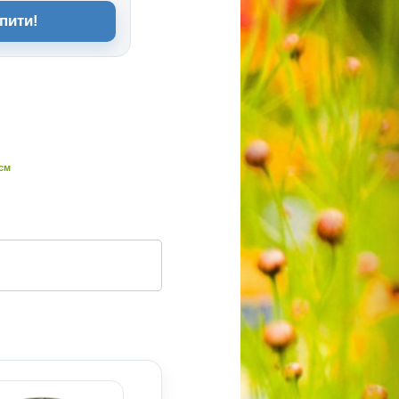
пити!
 см