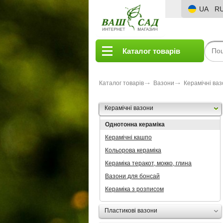
UA
R
Каталог товарів
Каталог товарів
Вазони
Керамічні ва
Керамічні вазони
Однотонна кераміка
Керамічні кашпо
Кольорова кераміка
Кераміка теракот, мокко, глина
Вазони для бонсай
Кераміка з розписом
Пластикові вазони