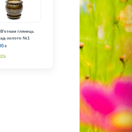
 В'єтнам глянець
ад-золото №1
00
₴
ИТЬ