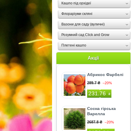
Кашпо під орхідеї
Флораріуми скляні
Вазони для саду (вуличні)
Розумний сад Click and Grow
Плетені кашпо
Акції
Абрикос Фарбелі
289.7 ₴
–20%
231.76
₴
Сосна гірська
Варелла
2687.8 ₴
–20%