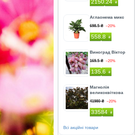
2150.24
₴
Аглаонема микс
698.5 ₴
–20%
558.8
₴
Виноград Віктор
169.5 ₴
–20%
135.6
₴
Магнолія
великоквіткова
41980 ₴
–20%
33584
₴
Всі акційні товари