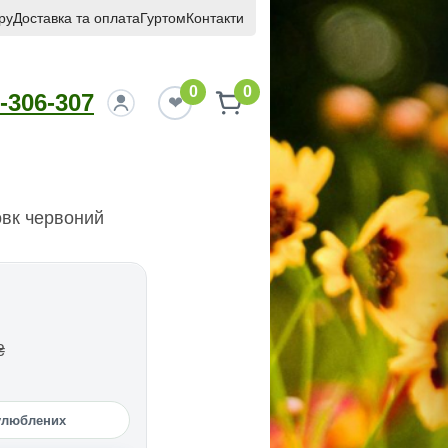
ру
Доставка та оплата
Гуртом
Контакти
0
0
-306-307
вк червоний
₴
улюблених