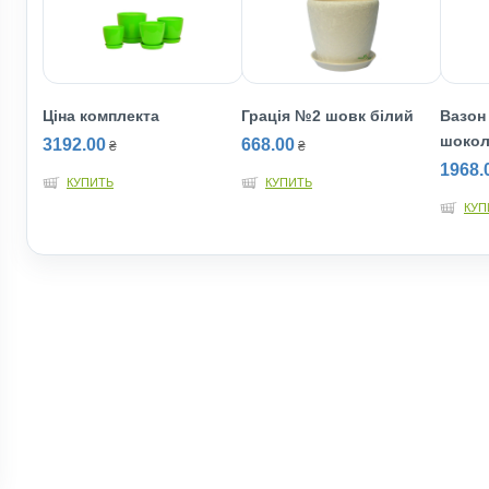
Ціна комплекта
Грація №2 шовк білий
Вазон
шокол
3192.00
668.00
₴
₴
1968.
КУПИТЬ
КУПИТЬ
КУП