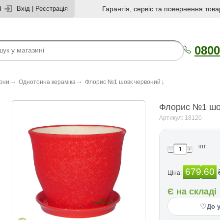
U
Вхід
|
Реєстрація
Гарантія, сервіс та повернення това
0800
зони
Однотонна кераміка
Флорис №1 шовк червоний
Флорис №1 шо
Артикул: 18120
шт.
679.60
Ціна:
Є на складі
♡
До 