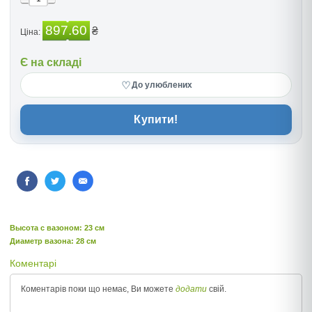
897.60
₴
Ціна:
Є на складі
♡
До улюблених
Купити!
Высота c вазоном: 23 см
Диаметр вазона: 28 см
Коментарі
Коментарів поки що немає, Ви можете
додати
свій.