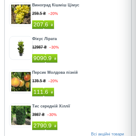
Виноград Кішміш Цімус
259.5 ₴
–20%
207.6
₴
Фікус Лірата
12987 ₴
–30%
9090.9
₴
Персик Молдова пізній
139.5 ₴
–20%
111.6
₴
Тис середній Хіллії
3987 ₴
–30%
2790.9
₴
Всі акційні товари