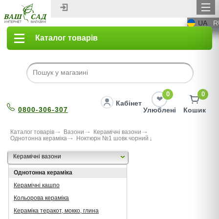
UA
R
Каталог товарів
0
0
Кабінет
0800-306-307
Улюблені
Кошик
Каталог товарів
Вазони
Керамічні вазони
Однотонна кераміка
Ноктюрн №1 шовк чорний
Керамічні вазони
Однотонна кераміка
Керамічні кашпо
Кольорова кераміка
Кераміка теракот, мокко, глина