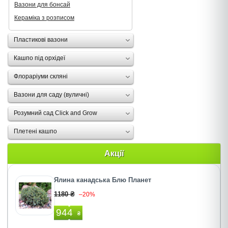
Вазони для бонсай
Кераміка з розписом
Пластикові вазони
Кашпо під орхідеї
Флораріуми скляні
Вазони для саду (вуличні)
Розумний сад Click and Grow
Плетені кашпо
Акції
Ялина канадська Блю Планет
1180 ₴
–20%
944
₴