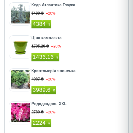
Кедр Атлантика Глаука
5480 ₴
–20%
4384
₴
Ціна комплекта
1795.20 ₴
–20%
1436.16
₴
Криптомерія японська
4987 ₴
–20%
3989.6
₴
Рододендрон XXL
2780 ₴
–20%
2224
₴