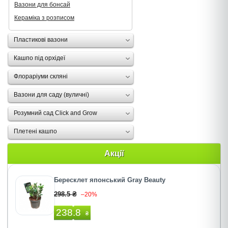
Вазони для бонсай
Кераміка з розписом
Пластикові вазони
Кашпо під орхідеї
Флораріуми скляні
Вазони для саду (вуличні)
Розумний сад Click and Grow
Плетені кашпо
Акції
Бересклет японський Gray Beauty
298.5 ₴
–20%
238.8
₴