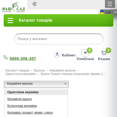
UA
R
Каталог товарів
0
0
Кабінет
0800-306-307
Улюблені
Кошик
Каталог товарів
Вазони
Керамічні вазони
Однотонна кераміка
Вазон Грація глянець кольорова смужка 1
Керамічні вазони
Однотонна кераміка
Керамічні кашпо
Кольорова кераміка
Кераміка теракот, мокко, глина