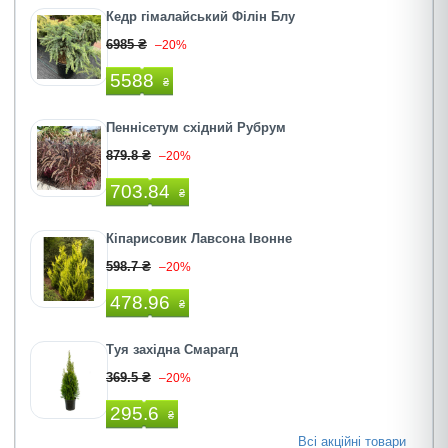
Кедр гімалайський Філін Блу
6985 ₴
–20%
5588
₴
Пеннісетум східний Рубрум
879.8 ₴
–20%
703.84
₴
Кіпарисовик Лавсона Івонне
598.7 ₴
–20%
478.96
₴
Туя західна Смарагд
369.5 ₴
–20%
295.6
₴
Всі акційні товари