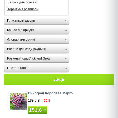
Вазони для бонсай
Кераміка з розписом
Пластикові вазони
Кашпо під орхідеї
Флораріуми скляні
Вазони для саду (вуличні)
Розумний сад Click and Grow
Плетені кашпо
Акції
Виноград Королева Марго
189.5 ₴
–20%
151.6
₴