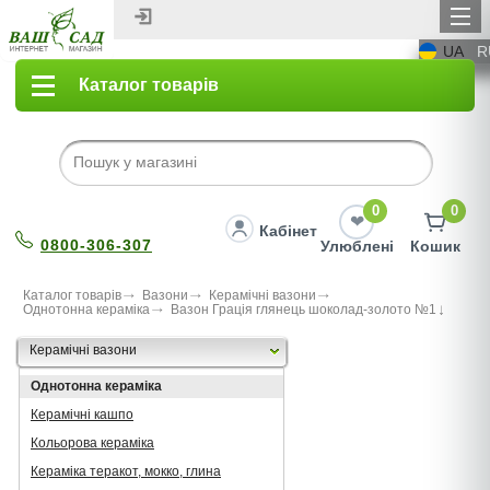
UA
R
Каталог товарів
0
0
Кабінет
0800-306-307
Улюблені
Кошик
Каталог товарів
Вазони
Керамічні вазони
Однотонна кераміка
Вазон Грація глянець шоколад-золото №1
Керамічні вазони
Однотонна кераміка
Керамічні кашпо
Кольорова кераміка
Кераміка теракот, мокко, глина