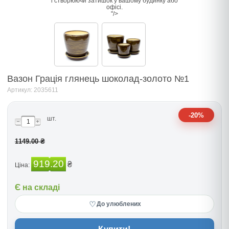
і створюючи затишок у вашому будинку або
офісі.
"/>
Вазон Грація глянець шоколад-золото №1
Артикул: 2035611
-20%
шт.
1149.00 ₴
919.20
₴
Ціна:
Є на складі
♡
До улюблених