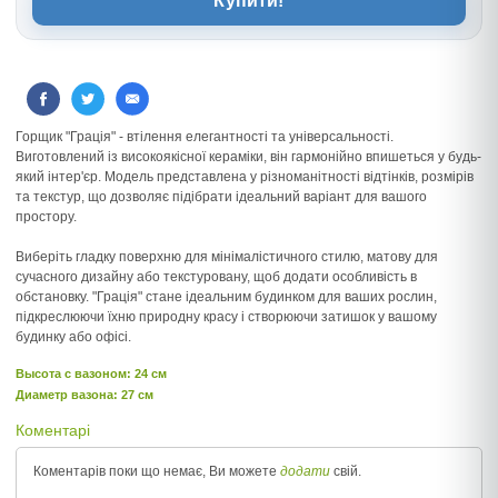
Купити!
Горщик "Грація" - втілення елегантності та універсальності.
Виготовлений із високоякісної кераміки, він гармонійно впишеться у будь-
який інтер'єр. Модель представлена у різноманітності відтінків, розмірів
та текстур, що дозволяє підібрати ідеальний варіант для вашого
простору.
Виберіть гладку поверхню для мінімалістичного стилю, матову для
сучасного дизайну або текстуровану, щоб додати особливість в
обстановку. "Грація" стане ідеальним будинком для ваших рослин,
підкреслюючи їхню природну красу і створюючи затишок у вашому
будинку або офісі.
Высота c вазоном: 24 см
Диаметр вазона: 27 см
Коментарі
Коментарів поки що немає, Ви можете
додати
свій.