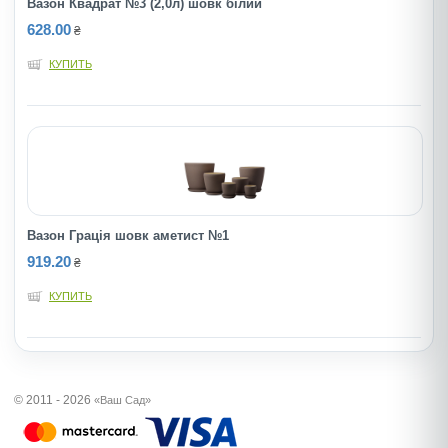
Вазон Квадрат №3 (2,0л) шовк бiлий
628.00
₴
КУПИТЬ
Вазон Грація шовк аметист №1
919.20
₴
КУПИТЬ
© 2011 - 2026
«Ваш Сад»