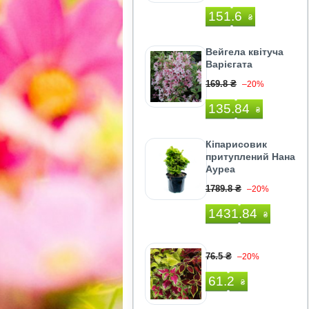
151.6
₴
Вейгела квітуча
Варієгата
169.8 ₴
–20%
135.84
₴
Кіпарисовик
притуплений Нана
Ауреа
1789.8 ₴
–20%
1431.84
₴
76.5 ₴
–20%
61.2
₴