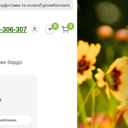
ру
Доставка та оплата
Гуртом
Контакти
0
0
-306-307
овк бордо
₴
люблених