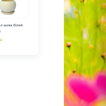
1л шовк білий
₴
ТЬ