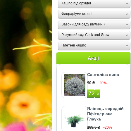
Кашпо під орхідеї
Флораріуми скляні
Вазони для саду (вуличні)
Розумний сад Click and Grow
Плетені кашпо
Акції
Сантоліна сива
90 ₴
–20%
72
₴
Ялівець середній
Пфітцеріана
Глаука
189.5 ₴
–20%