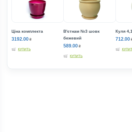
Ціна комплекта
В'єтнам №3 шовк
Куля 4,
бежевий
3192.00
712.00
₴
589.00
₴
КУПИТЬ
КУПИ
КУПИТЬ