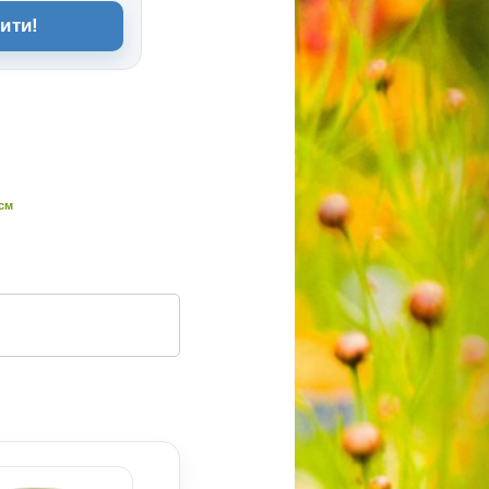
ити!
 см