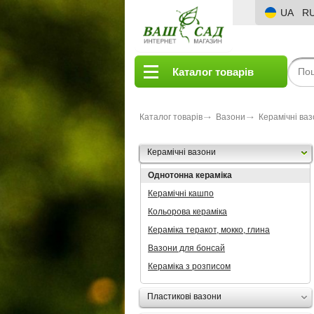
UA
R
Каталог товарів
Каталог товарів
Вазони
Керамічні ва
Керамічні вазони
Однотонна кераміка
Керамічні кашпо
Кольорова кераміка
Кераміка теракот, мокко, глина
Вазони для бонсай
Кераміка з розписом
Пластикові вазони