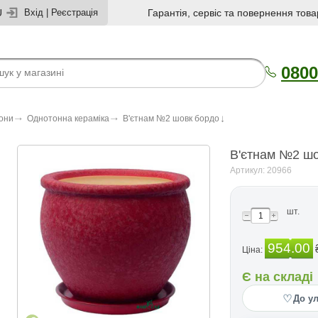
U
Вхід
|
Реєстрація
Гарантія, сервіс та повернення това
0800
зони
Однотонна кераміка
В'єтнам №2 шовк бордо
В'єтнам №2 ш
Артикул: 20966
шт.
954.00
Ціна:
Є на складі
♡
До у