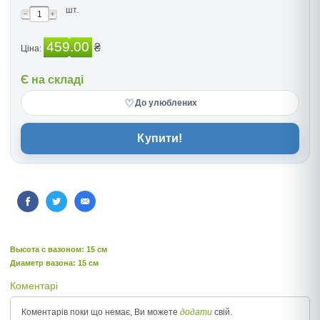
шт.
459.00
₴
Ціна:
Є на складі
♡
До улюблених
Купити!
Высота c вазоном: 15 см
Диаметр вазона: 15 см
Коментарі
Коментарів поки що немає, Ви можете
додати
свій.