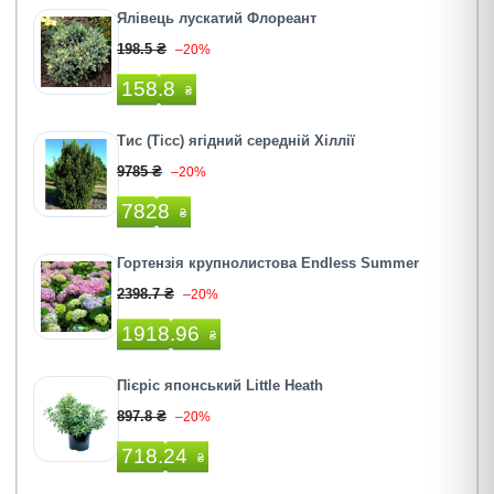
Ялівець лускатий Флореант
198.5 ₴
–20%
158.8
₴
Тис (Тісc) ягідний середній Хіллії
9785 ₴
–20%
7828
₴
Гортензія крупнолистова Endless Summer
2398.7 ₴
–20%
1918.96
₴
Пієріс японський Little Heath
897.8 ₴
–20%
718.24
₴