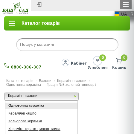
UA
R
Каталог товарів
0
0
Кабінет
0800-306-307
Улюблені
Кошик
Каталог товарів
Вазони
Керамічні вазони
Однотонна кераміка
Грація №3 зелений глянець
Керамічні вазони
Однотонна кераміка
Керамічні кашпо
Кольорова кераміка
Кераміка теракот, мокко, глина