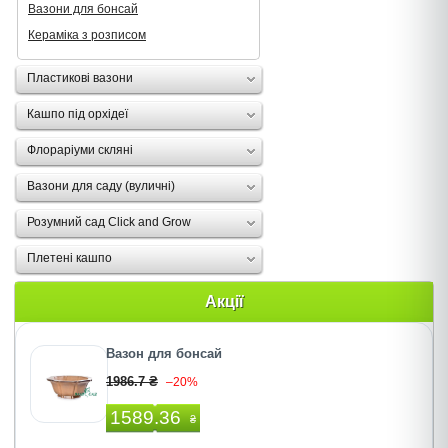
Вазони для бонсай
Кераміка з розписом
Пластикові вазони
Кашпо під орхідеї
Флораріуми скляні
Вазони для саду (вуличні)
Розумний сад Click and Grow
Плетені кашпо
Акції
Вазон для бонсай
1986.7 ₴
–20%
1589.36
₴