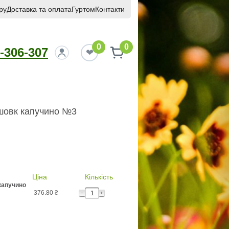
ру
Доставка та оплата
Гуртом
Контакти
0
0
-306-307
шовк капучино №3
Ціна
Кількість
капучино
376.80
₴