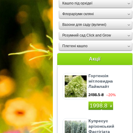
Кашпо під орхідеї
Флораріуми скляні
Вазони для саду (вуличні)
Розумний сад Click and Grow
Плетені кашпо
Акції
Гортензія
мітловидна
Лаймлайт
2498.5 ₴
–20%
1998.8
₴
Купресус
арізонський
Фастігіата