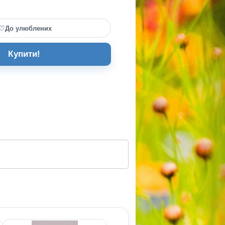
♡
До улюблених
Купити!