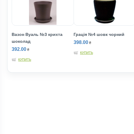
Вазон Вуаль №3 крихта
Грація №4 шовк чорний
шоколад
398.00
₴
392.00
₴
КУПИТЬ
КУПИТЬ