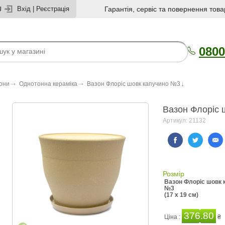
U
Вхід
|
Реєстрація
Гарантія, сервіс та повернення това
0800
зони
Однотонна кераміка
Вазон Флоріс шовк капучино №3
Вазон Флоріс 
Артикул: 21132
Розмір
Вазон Флоріс шовк 
№3
(17 x 19 см)
376.80
Ціна :
₴