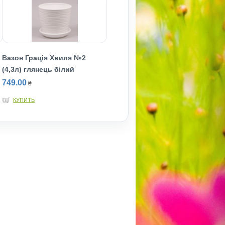
Вазон Грація Хвиля №2
(4,3л) глянець білий
749.00
₴
КУПИТЬ