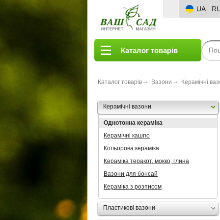
UA
R
Каталог товарів
Каталог товарів
Вазони
Керамічні ва
Керамічні вазони
Однотонна кераміка
Керамічні кашпо
Кольорова кераміка
Кераміка теракот, мокко, глина
Вазони для бонсай
Кераміка з розписом
Пластикові вазони