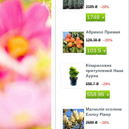
2185 ₴
–20%
1748
₴
Абрикос Примая
129.38 ₴
–20%
103.5
₴
Кіпарисовик
притуплений Нана
Ауреа
698.7 ₴
–20%
558.96
₴
Магнолія оголена
Еллоу Рівер
2680 ₴
–20%