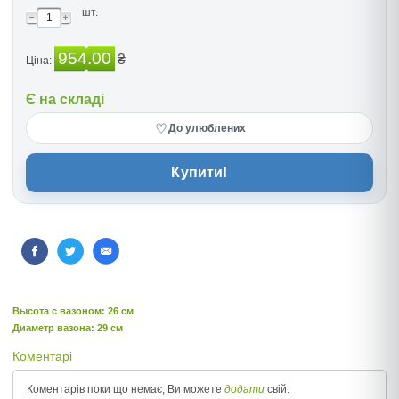
шт.
954.00
₴
Ціна:
Є на складі
♡
До улюблених
Купити!
Высота c вазоном: 26 см
Диаметр вазона: 29 см
Коментарі
Коментарів поки що немає, Ви можете
додати
свій.