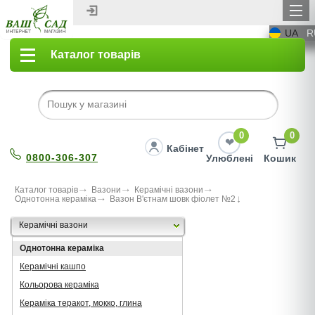
UA
R
Каталог товарів
0
0
Кабінет
0800-306-307
Улюблені
Кошик
Каталог товарів
Вазони
Керамічні вазони
Однотонна кераміка
Вазон В'єтнам шовк фіолет №2
Керамічні вазони
Однотонна кераміка
Керамічні кашпо
Кольорова кераміка
Кераміка теракот, мокко, глина