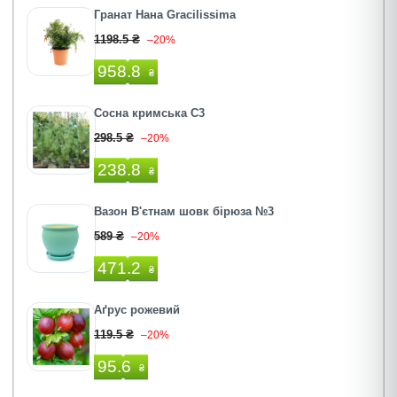
Гранат Нана Gracilissima
1198.5 ₴
–20%
958.8
₴
Сосна кримська С3
298.5 ₴
–20%
238.8
₴
Вазон В'єтнам шовк бірюза №3
589 ₴
–20%
471.2
₴
Аґрус рожевий
119.5 ₴
–20%
95.6
₴