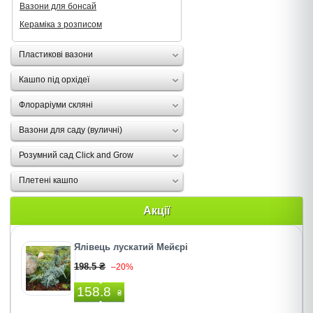
Вазони для бонсай
Кераміка з розписом
Пластикові вазони
Кашпо під орхідеї
Флораріуми скляні
Вазони для саду (вуличні)
Розумний сад Click and Grow
Плетені кашпо
Акції
Ялівець лускатий Мейєрі
198.5 ₴
–20%
158.8
₴