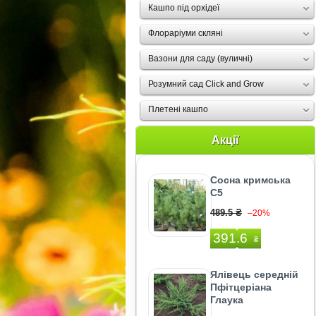
Кашпо під орхідеї
Флораріуми скляні
Вазони для саду (вуличні)
Розумний сад Click and Grow
Плетені кашпо
Акції
Сосна кримська
С5
489.5 ₴
–20%
391.6
₴
Ялівець середній
Пфітцеріана
Глаука