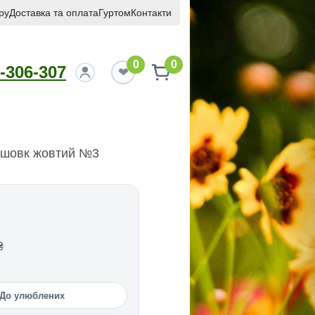
ру
Доставка та оплата
Гуртом
Контакти
0
0
-306-307
 шовк жовтий №3
₴
До улюблених