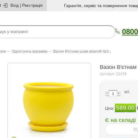
U
Вхід
|
Реєстрація
Гарантія, сервіс та повернення това
0800
зони
Однотонна кераміка
Вазон В'єтнам шовк жовтий №3
Вазон В'єтнам
Артикул: 23439
шт.
589.00
Ціна:
Є на складі
♡