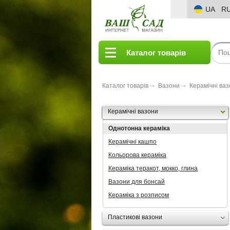
UA
R
Каталог товарів
Каталог товарів
Вазони
Керамічні ва
Керамічні вазони
Однотонна кераміка
Керамічні кашпо
Кольорова кераміка
Кераміка теракот, мокко, глина
Вазони для бонсай
Кераміка з розписом
Пластикові вазони