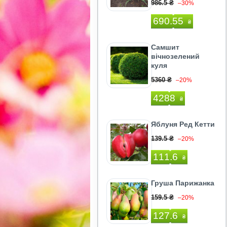
986.5 ₴
–30%
690.55
₴
Самшит
вічнозелений
куля
5360 ₴
–20%
4288
₴
Яблуня Ред Кетти
139.5 ₴
–20%
111.6
₴
Груша Парижанка
159.5 ₴
–20%
127.6
₴