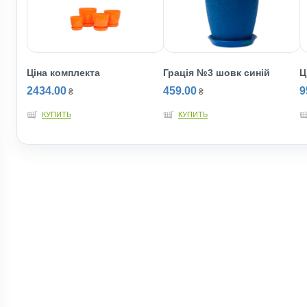
Ціна комплекта
Грація №3 шовк синій
Ц
2434.00
459.00
9
₴
₴
КУПИТЬ
КУПИТЬ