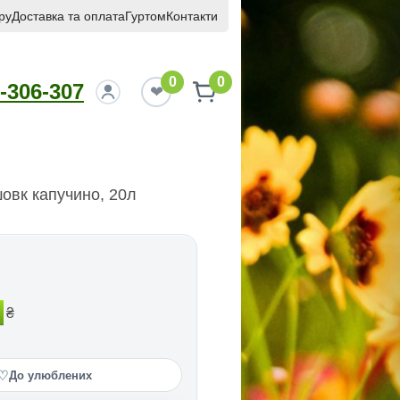
ру
Доставка та оплата
Гуртом
Контакти
0
0
-306-307
шовк капучино, 20л
₴
♡
До улюблених