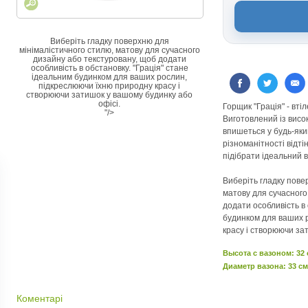
Виберіть гладку поверхню для
мінімалістичного стилю, матову для сучасного
дизайну або текстуровану, щоб додати
особливість в обстановку. "Грація" стане
ідеальним будинком для ваших рослин,
підкреслюючи їхню природну красу і
створюючи затишок у вашому будинку або
офісі.
Горщик "Грація" - вті
"/>
Виготовлений із висок
впишеться у будь-яки
різноманітності відті
підібрати ідеальний 
Виберіть гладку пове
матову для сучасного
додати особливість в 
будинком для ваших 
красу і створюючи за
Высота c вазоном: 32
Диаметр вазона: 33 см
Коментарі