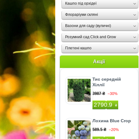
Кашпо під орхідеї
Флораріуми скляні
Вазони для саду (вуличні)
Розумний сад Click and Grow
Плетені кашпо
Акції
Тис середній
Хіллії
3987 ₴
–30%
2790.9
₴
Лохина Blue Crop
589.5 ₴
–20%