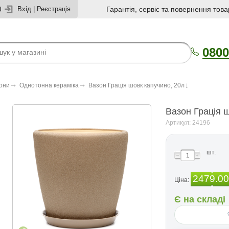
U
Вхід
|
Реєстрація
Гарантія, сервіс та повернення това
0800
зони
Однотонна кераміка
Вазон Грація шовк капучино, 20л
Вазон Грація 
Артикул: 24196
шт.
2479.00
Ціна:
Є на складі