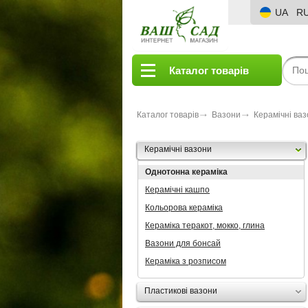
UA
R
Каталог товарів
Каталог товарів
Вазони
Керамічні ва
Керамічні вазони
Однотонна кераміка
Керамічні кашпо
Кольорова кераміка
Кераміка теракот, мокко, глина
Вазони для бонсай
Кераміка з розписом
Пластикові вазони