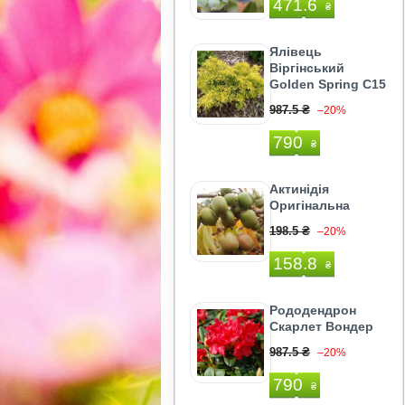
471.6
₴
Ялівець
Віргінський
Golden Spring C15
987.5 ₴
–20%
790
₴
Актинідія
Оригінальна
198.5 ₴
–20%
158.8
₴
Рододендрон
Скарлет Вондер
987.5 ₴
–20%
790
₴