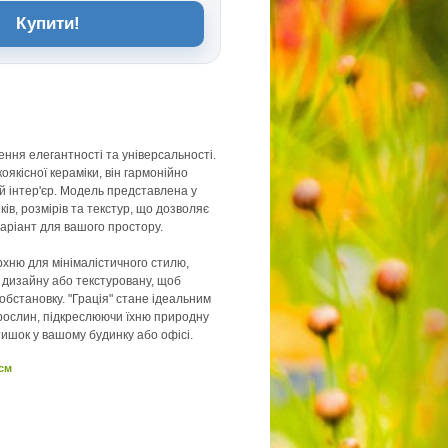
Купити!
лення елегантності та універсальності.
оякісної кераміки, він гармонійно
й інтер'єр. Модель представлена у
нків, розмірів та текстур, що дозволяє
варіант для вашого простору.
рхню для мінімалістичного стилю,
 дизайну або текстуровану, щоб
обстановку. "Грація" стане ідеальним
рослин, підкреслюючи їхню природну
тишок у вашому будинку або офісі.
 см