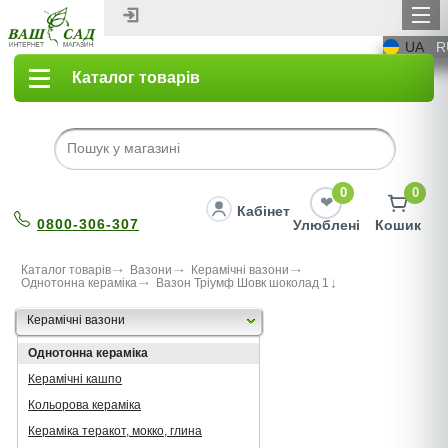
UA
R
Каталог товарів
0
0
Кабінет
0800-306-307
Улюблені
Кошик
Каталог товарів
Вазони
Керамічні вазони
Однотонна кераміка
Вазон Тріумф Шовк шоколад 1
Керамічні вазони
Однотонна кераміка
Керамічні кашпо
Кольорова кераміка
Кераміка теракот, мокко, глина