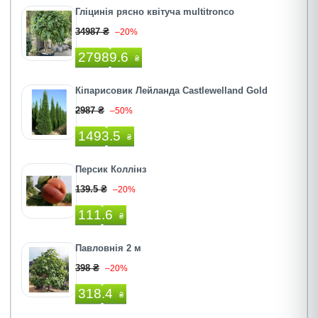
Гліцинія рясно квітуча multitronco
34987 ₴
–20%
27989.6
₴
Кіпарисовик Лейланда Castlewelland Gold
2987 ₴
–50%
1493.5
₴
Персик Коллінз
139.5 ₴
–20%
111.6
₴
Павловнiя 2 м
398 ₴
–20%
318.4
₴