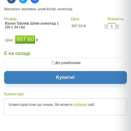
Матеріал: кераміка, шовк Колір: шоколад
Розмір
Ціна
Кількість
Вазон Тріумф Шовк шоколад 1
897.60
₴
(30 x 34 см)
897.60
Ціна :
₴
Є на складі
♡
До улюблених
Купити!
Коментарі
Коментарів поки що немає, Ви можете
додати
свій.