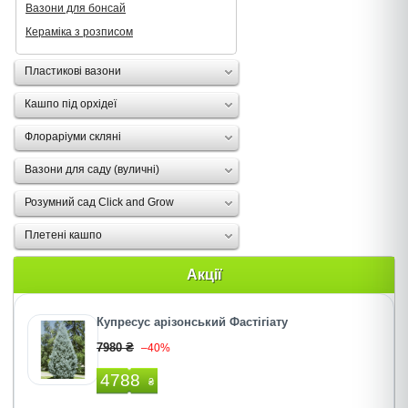
Вазони для бонсай
Кераміка з розписом
Пластикові вазони
Кашпо під орхідеї
Флораріуми скляні
Вазони для саду (вуличні)
Розумний сад Click and Grow
Плетені кашпо
Акції
Купресус арізонський Фастігіату
7980 ₴
–40%
4788
₴