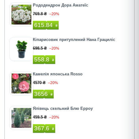
Рододендрон Дора Аматеїс
769.8 ₴
–20%
615.84
₴
Кіпарисовик притуплений Нана Грациліс
698.5 ₴
–20%
558.8
₴
Камелія японська Rosso
4570 ₴
–20%
3656
₴
Ялівець скельний Блю Ерроу
459.5 ₴
–20%
367.6
₴