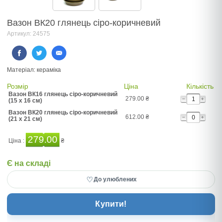
Вазон ВК20 глянець сіро-коричневий
Артикул: 24575
Матеріал: кераміка
Розмір
Ціна
Кількість
Вазон ВК16 глянець сіро-коричневий
279.00
₴
(15 x 16 см)
Вазон ВК20 глянець сіро-коричневий
612.00
₴
(21 x 21 см)
279.00
Ціна :
₴
Є на складі
♡
До улюблених
Купити!