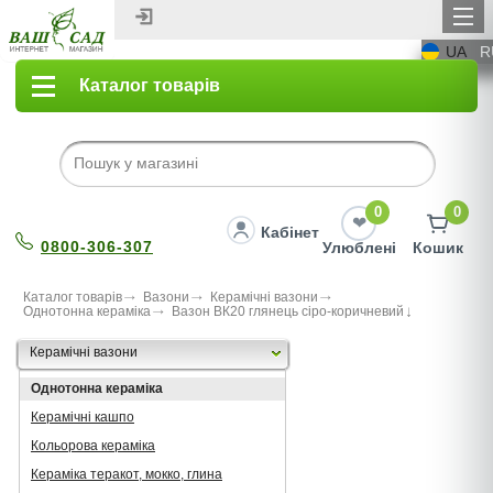
UA
R
Каталог товарів
0
0
Кабінет
0800-306-307
Улюблені
Кошик
Каталог товарів
Вазони
Керамічні вазони
Однотонна кераміка
Вазон ВК20 глянець сіро-коричневий
Керамічні вазони
Однотонна кераміка
Керамічні кашпо
Кольорова кераміка
Кераміка теракот, мокко, глина