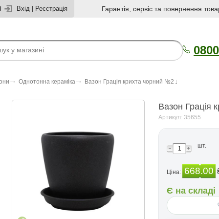
U
Вхід
|
Реєстрація
Гарантія, сервіс та повернення това
0800
зони
Однотонна кераміка
Вазон Грацiя крихта чорний №2
Вазон Грацiя 
Артикул: 35655
шт.
668.00
Ціна:
Є на складі