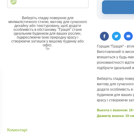
Виберіть гладку поверхню для
мінімалістичного стилю, матову для сучасного
дизайну або текстуровану, щоб додати
особливість в обстановку. "Грація" стане
ідеальним будинком для ваших рослин,
підкреслюючи їхню природну красу і
створюючи затишок у вашому будинку або
офісі.
Горщик "Грація" - вті
"/>
Виготовлений із висок
впишеться у будь-яки
різноманітності відті
підібрати ідеальний 
Виберіть гладку пове
матову для сучасного
додати особливість в 
будинком для ваших 
красу і створюючи за
Высота c вазоном: 19
Диаметр вазона: 19 см
Коментарі