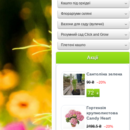
Кашпо під орхідеї
Флораріуми скляні
Вазони для саду (вуличні)
Розумний сад Click and Grow
Плетені кашпо
Акції
Сантоліна зелена
90 ₴
–20%
72
₴
Гортензія
крупнолистова
Candy Heart
2498.5 ₴
–20%