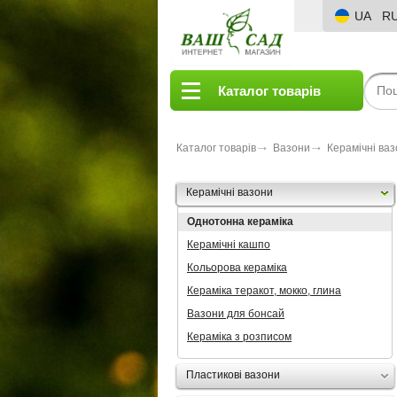
UA
R
Каталог товарів
Каталог товарів
Вазони
Керамічні ва
Керамічні вазони
Однотонна кераміка
Керамічні кашпо
Кольорова кераміка
Кераміка теракот, мокко, глина
Вазони для бонсай
Кераміка з розписом
Пластикові вазони