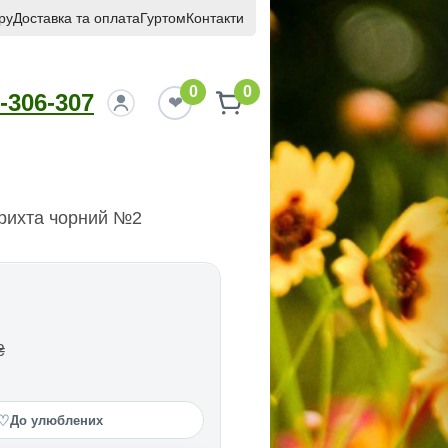
ру
Доставка та оплата
Гуртом
Контакти
0
0
-306-307
крихта чорний №2
₴
♡
До улюблених