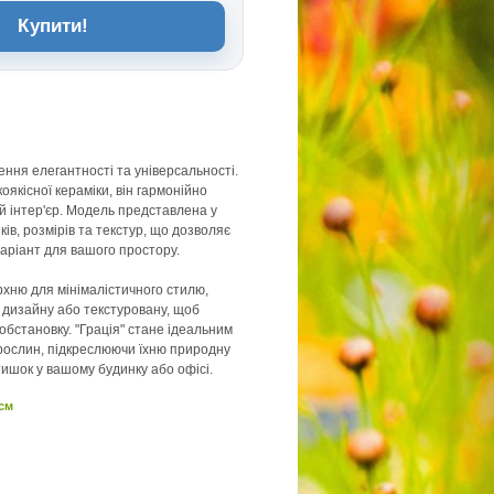
Купити!
лення елегантності та універсальності.
оякісної кераміки, він гармонійно
й інтер'єр. Модель представлена у
нків, розмірів та текстур, що дозволяє
варіант для вашого простору.
рхню для мінімалістичного стилю,
 дизайну або текстуровану, щоб
обстановку. "Грація" стане ідеальним
рослин, підкреслюючи їхню природну
тишок у вашому будинку або офісі.
 см