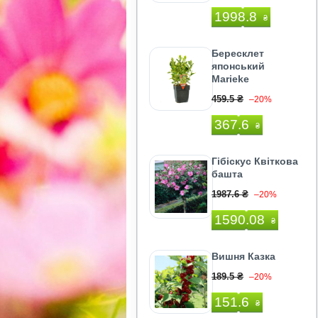
1998.8
₴
Бересклет
японський
Marieke
459.5 ₴
–20%
367.6
₴
Гібіскус Квіткова
башта
1987.6 ₴
–20%
1590.08
₴
Вишня Казка
189.5 ₴
–20%
151.6
₴