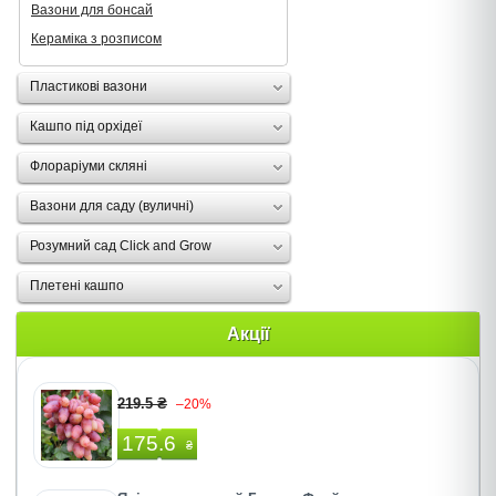
Вазони для бонсай
Кераміка з розписом
Пластикові вазони
Кашпо під орхідеї
Флораріуми скляні
Вазони для саду (вуличні)
Розумний сад Click and Grow
Плетені кашпо
Акції
219.5 ₴
–20%
175.6
₴