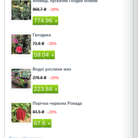
Ялівець лускатий Голден Флейм
968.7 ₴
–20%
774.96
₴
Гвоздика
73.8 ₴
–20%
59.04
₴
Водні рослини мих
279.8 ₴
–20%
223.84
₴
Порічка червона Ровада
84.5 ₴
–20%
67.6
₴