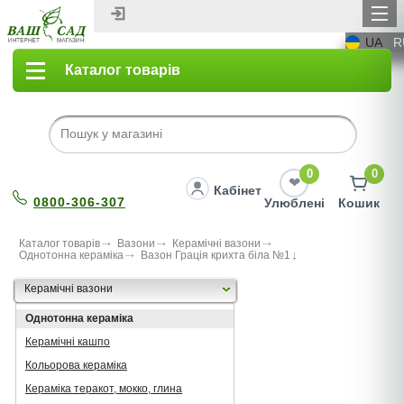
UA
R
Каталог товарів
0
0
Кабінет
0800-306-307
Улюблені
Кошик
Каталог товарів
Вазони
Керамічні вазони
Однотонна кераміка
Вазон Грація крихта бiла №1
Керамічні вазони
Однотонна кераміка
Керамічні кашпо
Кольорова кераміка
Кераміка теракот, мокко, глина