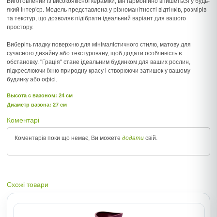
Виготовлений із високоякісної кераміки, він гармонійно впишеться у будь-
який інтер'єр. Модель представлена у різноманітності відтінків, розмірів
та текстур, що дозволяє підібрати ідеальний варіант для вашого
простору.
Виберіть гладку поверхню для мінімалістичного стилю, матову для
сучасного дизайну або текстуровану, щоб додати особливість в
обстановку. "Грація" стане ідеальним будинком для ваших рослин,
підкреслюючи їхню природну красу і створюючи затишок у вашому
будинку або офісі.
Высота c вазоном: 24 см
Диаметр вазона: 27 см
Коментарі
Коментарів поки що немає, Ви можете
додати
свій.
Схожі товари