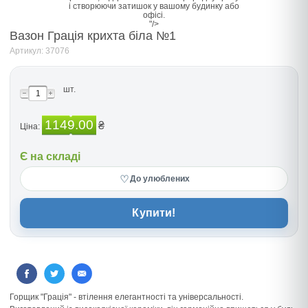
і створюючи затишок у вашому будинку або
офісі.
"/>
Вазон Грація крихта бiла №1
Артикул: 37076
шт.
1149.00
₴
Ціна:
Є на складі
♡
До улюблених
Купити!
Горщик "Грація" - втілення елегантності та універсальності.