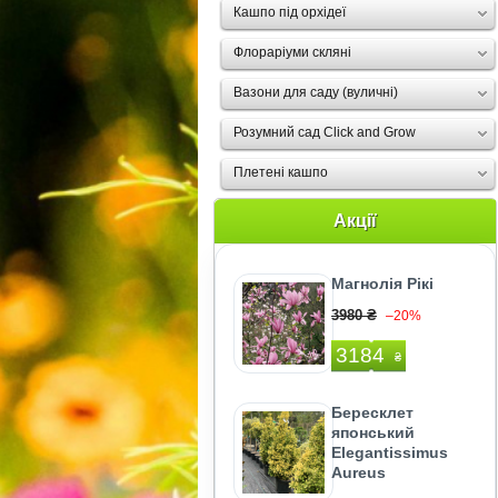
Кашпо під орхідеї
Флораріуми скляні
Вазони для саду (вуличні)
Розумний сад Click and Grow
Плетені кашпо
Акції
Магнолія Рікі
3980 ₴
–20%
3184
₴
Бересклет
японський
Elegantissimus
Aureus