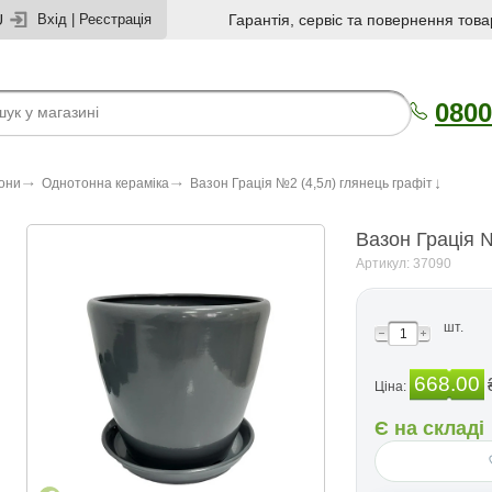
U
Вхід
|
Реєстрація
Гарантія, сервіс та повернення това
0800
зони
Однотонна кераміка
Вазон Грація №2 (4,5л) глянець графіт
Вазон Грація №
Артикул: 37090
шт.
668.00
Ціна:
Є на складі