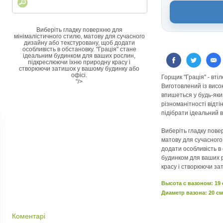
Виберіть гладку поверхню для
мінімалістичного стилю, матову для сучасного
дизайну або текстуровану, щоб додати
особливість в обстановку. "Грація" стане
ідеальним будинком для ваших рослин,
підкреслюючи їхню природну красу і
створюючи затишок у вашому будинку або
офісі.
Горщик "Грація" - вті
"/>
Виготовлений із висок
впишеться у будь-яки
різноманітності відті
підібрати ідеальний 
Виберіть гладку пове
матову для сучасного
додати особливість в 
будинком для ваших 
красу і створюючи за
Высота c вазоном: 19
Диаметр вазона: 20 см
Коментарі