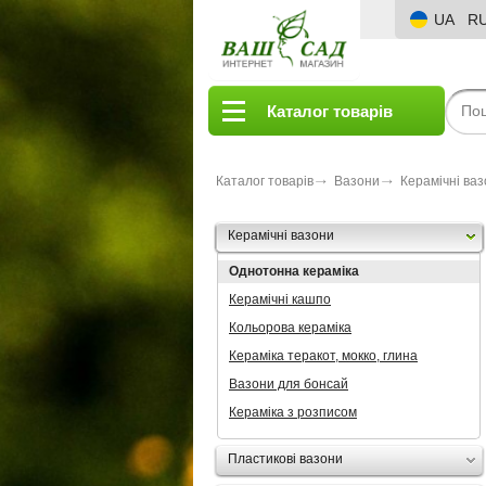
UA
R
Каталог товарів
Каталог товарів
Вазони
Керамічні ва
Керамічні вазони
Однотонна кераміка
Керамічні кашпо
Кольорова кераміка
Кераміка теракот, мокко, глина
Вазони для бонсай
Кераміка з розписом
Пластикові вазони