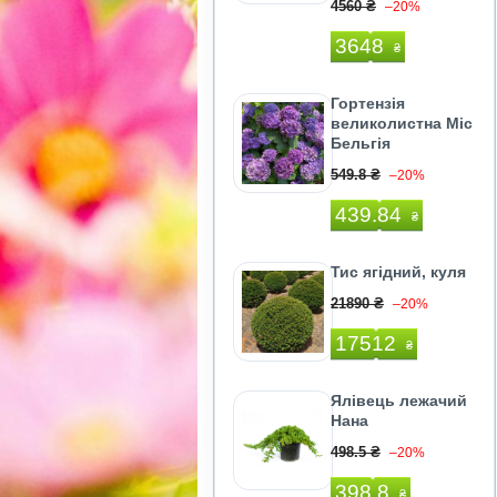
4560 ₴
–20%
3648
₴
Гортензія
великолистна Міс
Бельгія
549.8 ₴
–20%
439.84
₴
Тис ягідний, куля
21890 ₴
–20%
17512
₴
Ялівець лежачий
Нана
498.5 ₴
–20%
398.8
₴