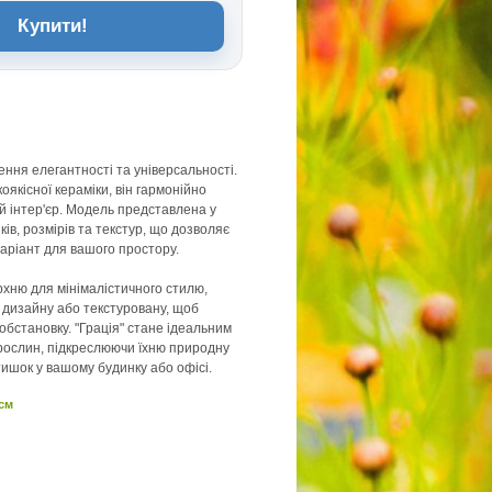
Купити!
лення елегантності та універсальності.
оякісної кераміки, він гармонійно
й інтер'єр. Модель представлена у
нків, розмірів та текстур, що дозволяє
варіант для вашого простору.
рхню для мінімалістичного стилю,
 дизайну або текстуровану, щоб
обстановку. "Грація" стане ідеальним
рослин, підкреслюючи їхню природну
тишок у вашому будинку або офісі.
 см