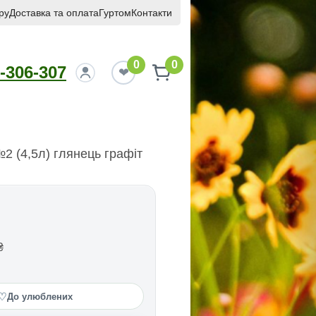
ру
Доставка та оплата
Гуртом
Контакти
0
0
-306-307
2 (4,5л) глянець графіт
₴
♡
До улюблених