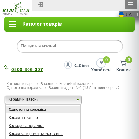
UA
R
Каталог товарів
0
0
Кабінет
0800-306-307
Улюблені
Кошик
Каталог товарів
Вазони
Керамічні вазони
Однотонна кераміка
Вазон Квадрат №1 (13,5 л) шовк черный
Керамічні вазони
Однотонна кераміка
Керамічні кашпо
Кольорова кераміка
Кераміка теракот, мокко, глина