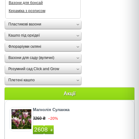
Вазони для бонсай
Кераміка з розписом
Пластикові вазони
Кашпо під орхідеї
Флораріуми скляні
Вазони для саду (вуличні)
Розумний сад Click and Grow
Плетені кашпо
Акції
Магнолія Суланжа
3260 ₴
–20%
2608
₴