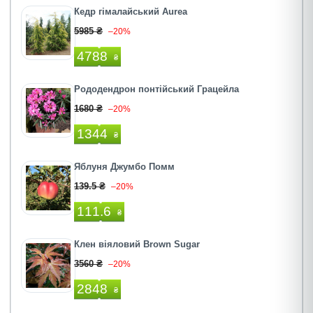
Кедр гімалайський Aurea
5985 ₴
–20%
4788
₴
Рододендрон понтійський Грацейла
1680 ₴
–20%
1344
₴
Яблуня Джумбо Помм
139.5 ₴
–20%
111.6
₴
Клен віяловий Brown Sugar
3560 ₴
–20%
2848
₴