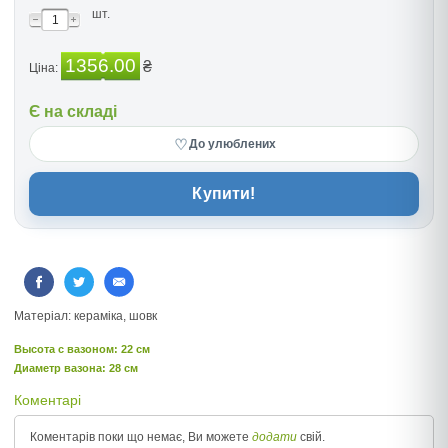
шт.
1356.00
₴
Ціна:
Є на складі
♡
До улюблених
Купити!
Матерiал: керамiка, шовк
Высота c вазоном: 22 см
Диаметр вазона: 28 см
Коментарі
Коментарів поки що немає, Ви можете
додати
свій.