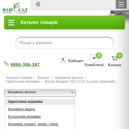
UA
R
Каталог товарів
0
0
Кабінет
0800-306-307
Улюблені
Кошик
Каталог товарів
Вазони
Керамічні вазони
Однотонна кераміка
Вазон Квадрат №1 (13,5 л) шовк червоний
Керамічні вазони
Однотонна кераміка
Керамічні кашпо
Кольорова кераміка
Кераміка теракот, мокко, глина