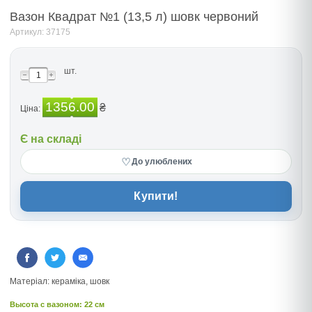
Вазон Квадрат №1 (13,5 л) шовк червоний
Артикул: 37175
шт.
1356.00
₴
Ціна:
Є на складі
♡
До улюблених
Купити!
Матерiал: керамiка, шовк
Высота c вазоном: 22 см