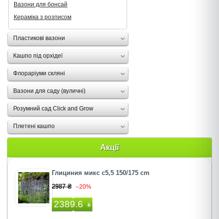
Вазони для бонсай
Кераміка з розписом
Пластикові вазони
Кашпо під орхідеї
Флораріуми скляні
Вазони для саду (вуличні)
Розумний сад Click and Grow
Плетені кашпо
Акції
Глициния микс c5,5 150/175 cm
2987 ₴
–20%
2389.6
₴