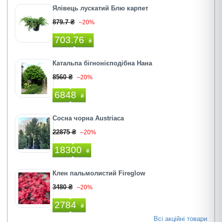
Ялівець лускатий Блю карпет
879.7 ₴
–20%
703.76
₴
Катальпа бігнонієподібна Нана
8560 ₴
–20%
6848
₴
Сосна чорна Austriaca
22875 ₴
–20%
18300
₴
Клен пальмолистий Fireglow
3480 ₴
–20%
2784
₴
Всі акційні товари