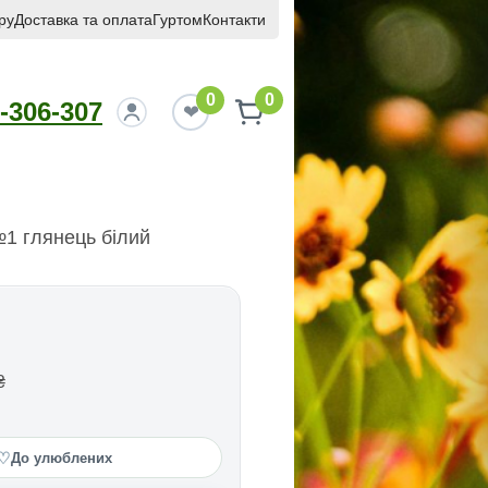
ру
Доставка та оплата
Гуртом
Контакти
0
0
-306-307
1 глянець білий
₴
♡
До улюблених