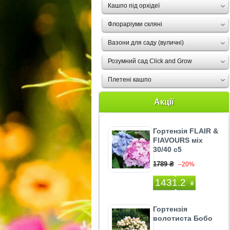
Кашпо під орхідеї
Флораріуми скляні
Вазони для саду (вуличні)
Розумний сад Click and Grow
Плетені кашпо
Акції
Гортензія FLAIR &
FlAVOURS міх
30/40 с5
1789 ₴
–20%
1431.2
₴
Гортензія
волотиста Бобо