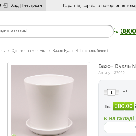
U
Вхід
|
Реєстрація
Гарантія, сервіс та повернення това
0800
зони
Однотонна кераміка
Вазон Вуаль №1 глянець білий
Вазон Вуаль №
Артикул: 37930
шт.
586.00
Ціна:
Є на складі