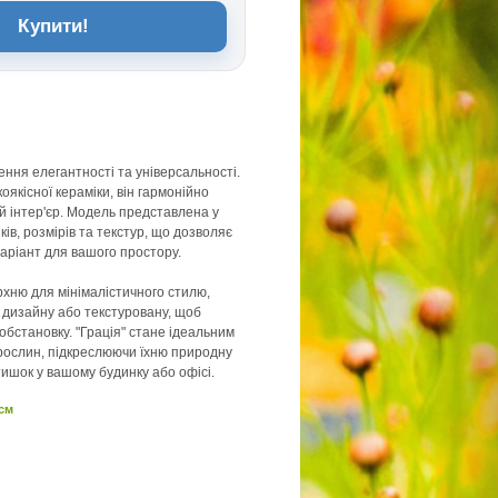
Купити!
лення елегантності та універсальності.
оякісної кераміки, він гармонійно
й інтер'єр. Модель представлена у
нків, розмірів та текстур, що дозволяє
варіант для вашого простору.
рхню для мінімалістичного стилю,
 дизайну або текстуровану, щоб
обстановку. "Грація" стане ідеальним
рослин, підкреслюючи їхню природну
тишок у вашому будинку або офісі.
 см