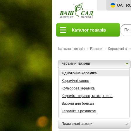
UA
R
Каталог товарів
Каталог товарів
Вазони
Керамічні ва
Керамічні вазони
Однотонна кераміка
Керамічні кашпо
Кольорова кераміка
Кераміка теракот, мокко, глина
Вазони для бонсай
Кераміка з розписом
Пластикові вазони