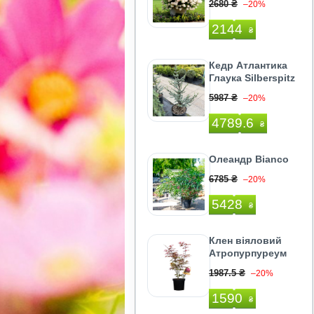
2680 ₴
–20%
2144
₴
Кедр Атлантика
Глаука Silberspitz
5987 ₴
–20%
4789.6
₴
Олеандр Bianco
6785 ₴
–20%
5428
₴
Клен віяловий
Атропурпуреум
1987.5 ₴
–20%
1590
₴