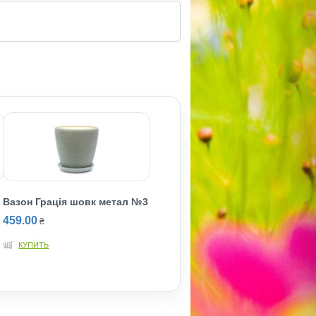
Вазон Грація шовк метал №3
459.00
₴
КУПИТЬ