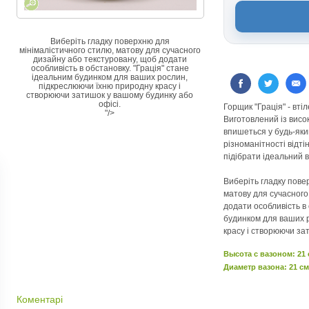
Виберіть гладку поверхню для
мінімалістичного стилю, матову для сучасного
дизайну або текстуровану, щоб додати
особливість в обстановку. "Грація" стане
ідеальним будинком для ваших рослин,
підкреслюючи їхню природну красу і
створюючи затишок у вашому будинку або
офісі.
Горщик "Грація" - вті
"/>
Виготовлений із висок
впишеться у будь-яки
різноманітності відті
підібрати ідеальний 
Виберіть гладку пове
матову для сучасного
додати особливість в 
будинком для ваших 
красу і створюючи за
Высота c вазоном: 21
Диаметр вазона: 21 см
Коментарі