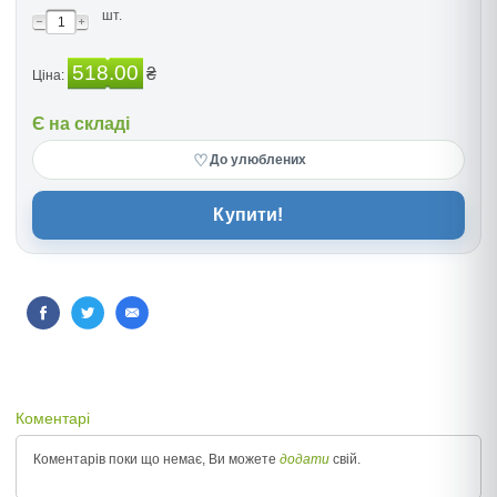
шт.
518.00
₴
Ціна:
Є на складі
♡
До улюблених
Купити!
Коментарі
Коментарів поки що немає, Ви можете
додати
свій.