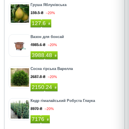
Груша Яблунівська
159.5 ₴
–20%
127.6
₴
Вазон для бонсай
4985.6 ₴
–20%
3988.48
₴
Сосна гірська Варелла
2687.8 ₴
–20%
2150.24
₴
Кедр гімалайський Робуста Глаука
8970 ₴
–20%
7176
₴