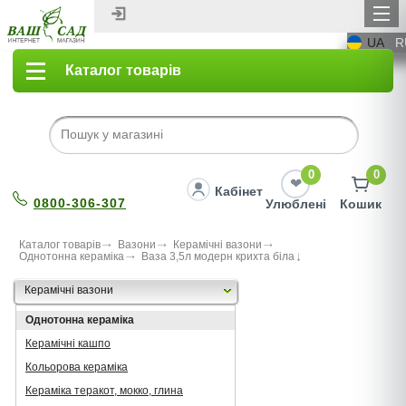
UA
R
Каталог товарів
0
0
Кабінет
0800-306-307
Улюблені
Кошик
Каталог товарів
Вазони
Керамічні вазони
Однотонна кераміка
Ваза 3,5л модерн крихта біла
Керамічні вазони
Однотонна кераміка
Керамічні кашпо
Кольорова кераміка
Кераміка теракот, мокко, глина