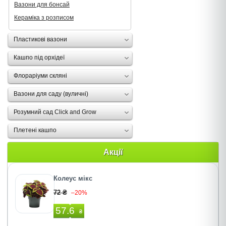
Вазони для бонсай
Кераміка з розписом
Пластикові вазони
Кашпо під орхідеї
Флораріуми скляні
Вазони для саду (вуличні)
Розумний сад Click and Grow
Плетені кашпо
Акції
Колеус мікс
72 ₴
–20%
57.6
₴