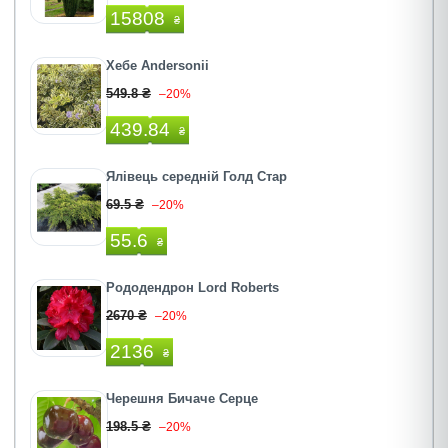
15808
₴
Хебе Andersonii
549.8 ₴
–20%
439.84
₴
Ялівець середній Голд Стар
69.5 ₴
–20%
55.6
₴
Рододендрон Lord Roberts
2670 ₴
–20%
2136
₴
Черешня Бичаче Серце
198.5 ₴
–20%