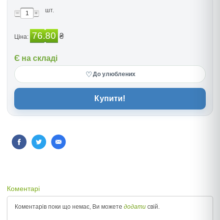
шт.
76.80
₴
Ціна:
Є на складі
♡
До улюблених
Купити!
Коментарі
Коментарів поки що немає, Ви можете
додати
свій.