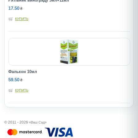
Рятiвник винограду 3мл+11мл
17.50
₴
КУПИТЬ
Фалькон 10мл
59.50
₴
КУПИТЬ
© 2011 - 2026
«Ваш Сад»