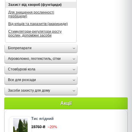
Захист від хвороб (фунгіциди)
Для знищення рослинності
(гербіциди)
Від кліщів та паразитів (акарициди)
Стимулятори-регулятори росту
рослин, допоміжні засоби
Біопрепарати
Агроволокно, геотекстиль, сітки
Стовбурові кола
Все для розсади
Засоби захисту для дому
Акції
Тис ягідний
19760 ₴
–20%