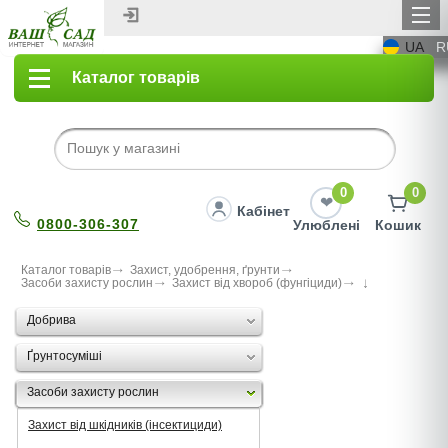
UA
R
Каталог товарів
0
0
Кабінет
0800-306-307
Улюблені
Кошик
Каталог товарів
Захист, удобрення, ґрунти
Засоби захисту рослин
Захист від хвороб (фунгіциди)
Добрива
Ґрунтосуміші
Засоби захисту рослин
Захист від шкідників (інсектициди)