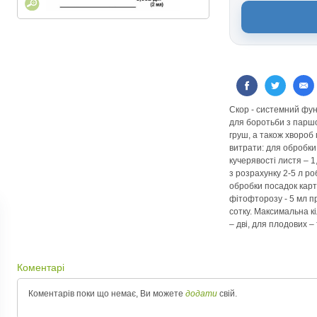
Скор - системний фунг
для боротьби з парш
груш, а також хвороб 
витрати: для обробки 
кучерявості листя – 
з розрахунку 2-5 л р
обробки посадок карто
фітофторозу - 5 мл п
сотку. Максимальна кі
– дві, для плодових – 
Коментарі
Коментарів поки що немає, Ви можете
додати
свій.