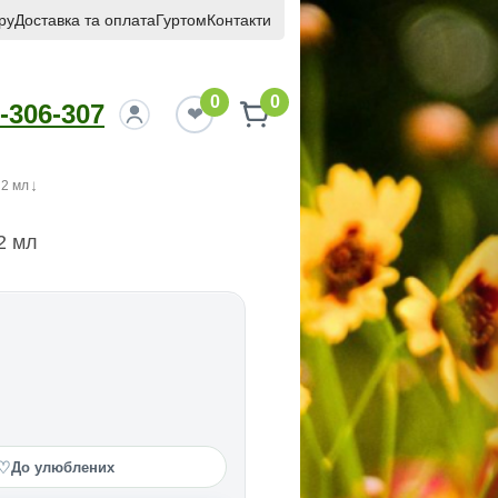
ру
Доставка та оплата
Гуртом
Контакти
0
0
-306-307
 2 мл
2 мл
♡
До улюблених