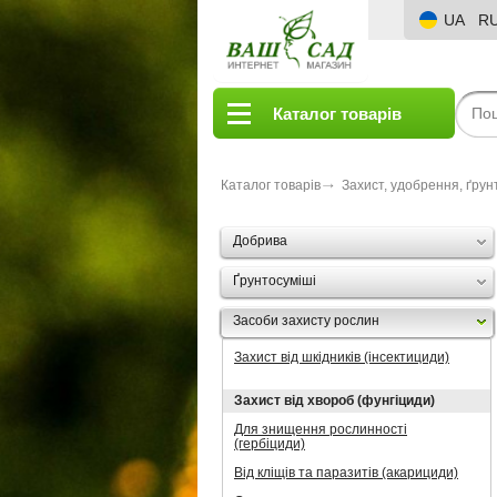
UA
R
Каталог товарів
Каталог товарів
Захист, удобрення, ґрун
Добрива
Ґрунтосуміші
Засоби захисту рослин
Захист від шкідників (інсектициди)
Захист від хвороб (фунгіциди)
Для знищення рослинності
(гербіциди)
Від кліщів та паразитів (акарициди)