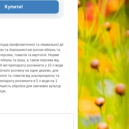
Купити!
іцид профілактичної та лікувальної дії
ою та борошнистою росою яблунь та
персика, томатів та картоплі. Норми
яблунь та груш, а також персика від
1,6 мл препарату розчинити у 10 л води
обочого розчину на одне дерево, для
плі та томатів від альтернаріозу та
репарату розчинити в 5 л води на 1
лькість обробок для овочевих культур
три.