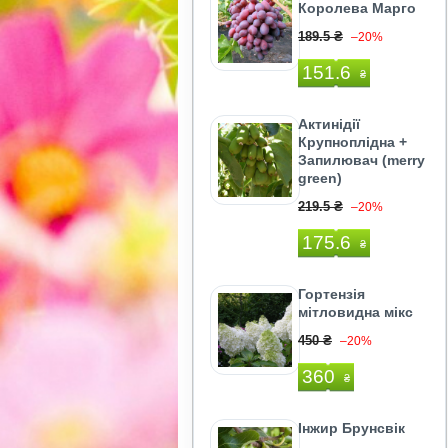
Королева Марго
189.5 ₴
–20%
151.6
₴
Актинідії
Крупноплідна +
Запилювач (merry
green)
219.5 ₴
–20%
175.6
₴
Гортензія
мітловидна мікс
450 ₴
–20%
360
₴
Інжир Брунсвік