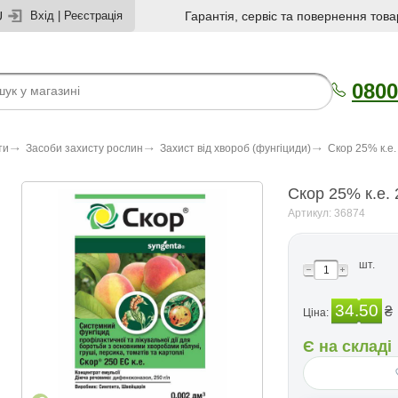
U
Вхід
|
Реєстрація
Гарантія, сервіс та повернення това
0800
ти
Засоби захисту рослин
Захист від хвороб (фунгіциди)
Скор 25% к.е.
Скор 25% к.е. 
Артикул: 36874
шт.
34.50
₴
Ціна:
Є на складі