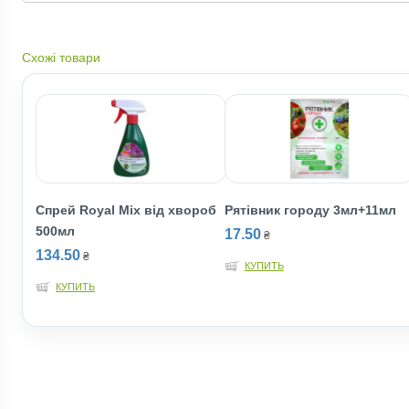
Схожі товари
Спрей Royal Mix від хвороб
Рятiвник городу 3мл+11мл
500мл
17.50
₴
134.50
₴
КУПИТЬ
КУПИТЬ