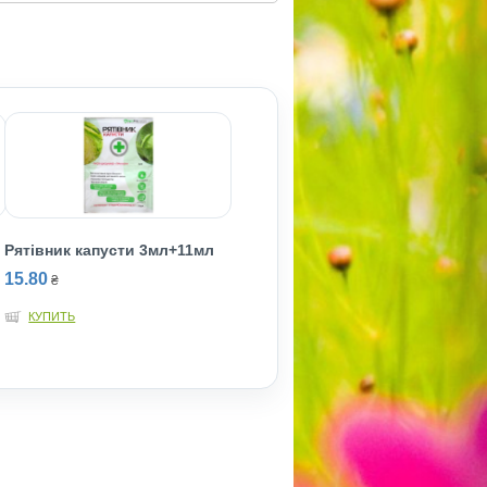
Рятiвник капусти 3мл+11мл
15.80
₴
КУПИТЬ