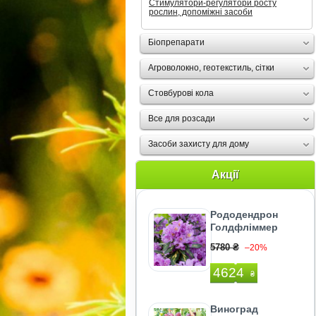
Стимулятори-регулятори росту
рослин, допоміжні засоби
Біопрепарати
Агроволокно, геотекстиль, сітки
Стовбурові кола
Все для розсади
Засоби захисту для дому
Акції
Рододендрон
Голдфліммер
5780 ₴
–20%
4624
₴
Виноград