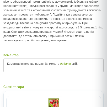
рівень ефективності проти грибів із класу ооміцетів (збудників хибних
борошнистих ріс), швидке розкладання у ґрунті. Манкоцеб забезпечує
зовнішній захист та є ефективним контактним фунгіцидом та ключовою
ланкою антирезистентної стратегії. Подвійна дія є визначальною:
рослина захищається зсередини та зовні. Це означає, що можна
заздалегідь впевнено планувати програму обприскувань. При
використанні в кімнатному квітникарстві застосовують 2,5 грама на 1 літр
води. Спочатку розводять препарат у малій кількості води, а потім
доливають до потрібного обсягу. Отриманий розчин можна
застосовувати при обприскуванні, замочуванні.
Коментарі
Коментарів поки що немає, Ви можете
додати
свій.
Схожі товари