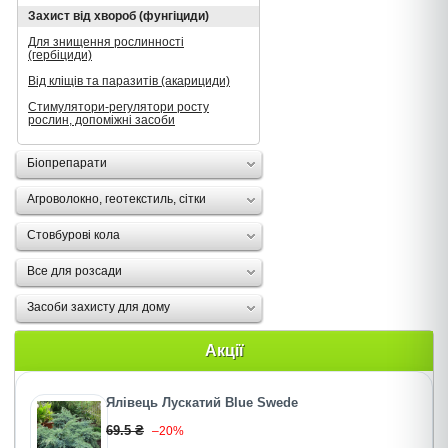
Захист від хвороб (фунгіциди)
Для знищення рослинності
(гербіциди)
Від кліщів та паразитів (акарициди)
Стимулятори-регулятори росту
рослин, допоміжні засоби
Біопрепарати
Агроволокно, геотекстиль, сітки
Стовбурові кола
Все для розсади
Засоби захисту для дому
Акції
Ялівець Лускатий Blue Swede
69.5 ₴
–20%