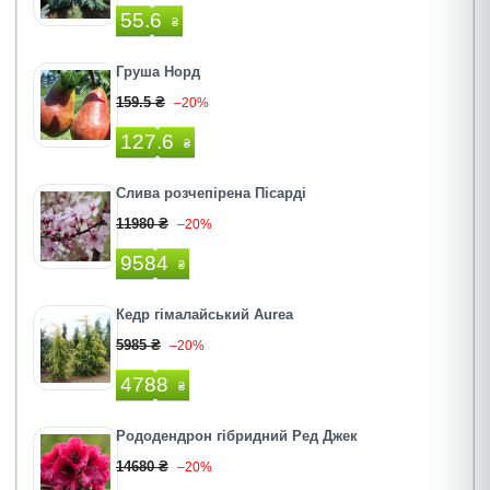
55.6
₴
Груша Норд
159.5 ₴
–20%
127.6
₴
Слива розчепірена Пісарді
11980 ₴
–20%
9584
₴
Кедр гімалайський Aurea
5985 ₴
–20%
4788
₴
Рододендрон гібридний Ред Джек
14680 ₴
–20%