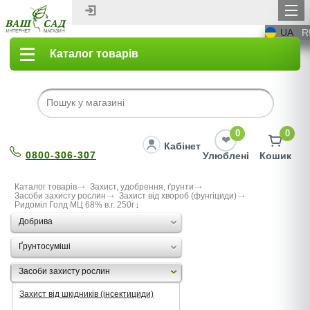
UA
R
Каталог товарів
0
0
Кабінет
0800-306-307
Улюблені
Кошик
Каталог товарів
Захист, удобрення, ґрунти
Засоби захисту рослин
Захист від хвороб (фунгіциди)
Ридомiл Голд МЦ 68% в.г. 250г
Добрива
Ґрунтосуміші
Засоби захисту рослин
Захист від шкідників (інсектициди)