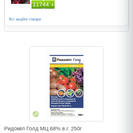
11744
₴
Всі акційні товари
Ридомiл Голд МЦ 68% в.г. 250г