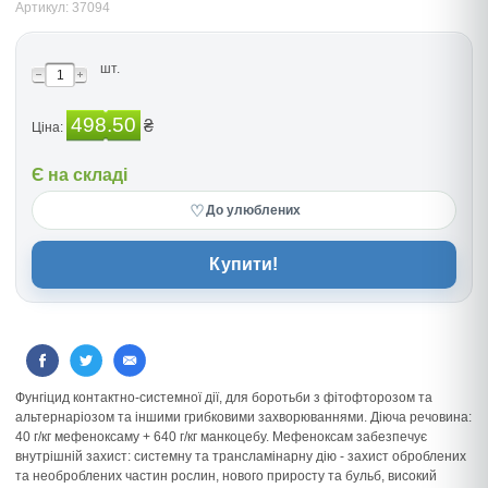
Артикул: 37094
шт.
498.50
₴
Ціна:
Є на складі
♡
До улюблених
Купити!
Фунгіцид контактно-системної дії, для боротьби з фітофторозом та
альтернаріозом та іншими грибковими захворюваннями. Діюча речовина:
40 г/кг мефеноксаму + 640 г/кг манкоцебу. Мефеноксам забезпечує
внутрішній захист: системну та трансламінарну дію - захист оброблених
та необроблених частин рослин, нового приросту та бульб, високий