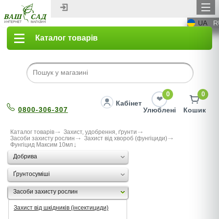
UA
R
Каталог товарів
0
0
Кабінет
0800-306-307
Улюблені
Кошик
Каталог товарів
Захист, удобрення, ґрунти
Засоби захисту рослин
Захист від хвороб (фунгіциди)
Фунгіцид Максим 10мл
Добрива
Ґрунтосуміші
Засоби захисту рослин
Захист від шкідників (інсектициди)