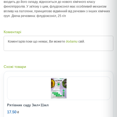
входить до його складу, відноситься до нового хімічного класу
фенілпірролів. У зв'язку з цим, флудіоксоніл має особливий механізм
впливу на патогени, принципово відмінний від речовин з інших хімічних
груп. Діюча речовина: флудіоксоніл, 25 г/л
Коментарі
Коментарів поки що немає, Ви можете
додати
свій.
Схожі товари
Рятiвник cаду 3мл+11мл
17.50
₴