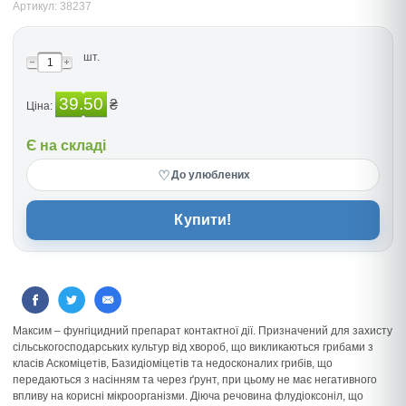
Артикул: 38237
шт.
39.50
₴
Ціна:
Є на складі
♡
До улюблених
Купити!
Максим – фунгіцидний препарат контактної дії. Призначений для захисту
сільськогосподарських культур від хвороб, що викликаються грибами з
класів Аскоміцетів, Базидіоміцетів та недосконалих грибів, що
передаються з насінням та через ґрунт, при цьому не має негативного
впливу на корисні мікроорганізми. Діюча речовина флудіоксоніл, що