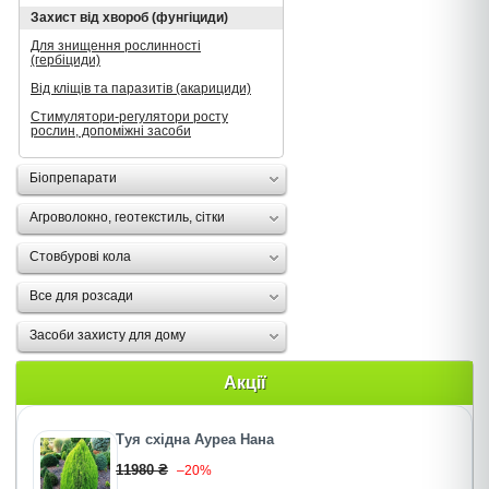
Захист від хвороб (фунгіциди)
Для знищення рослинності
(гербіциди)
Від кліщів та паразитів (акарициди)
Стимулятори-регулятори росту
рослин, допоміжні засоби
Біопрепарати
Агроволокно, геотекстиль, сітки
Стовбурові кола
Все для розсади
Засоби захисту для дому
Акції
Туя східна Ауреа Нана
11980 ₴
–20%