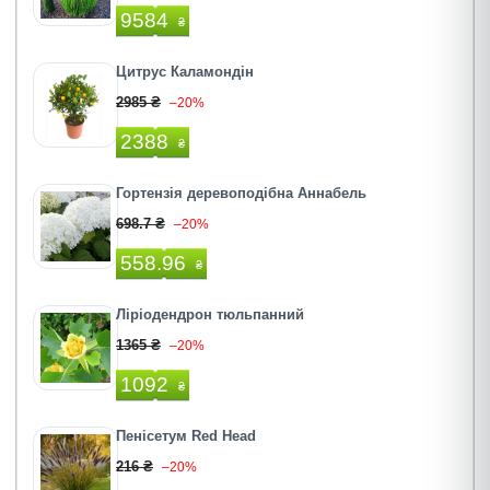
9584
₴
Цитрус Каламондiн
2985 ₴
–20%
2388
₴
Гортензія деревоподібна Аннабель
698.7 ₴
–20%
558.96
₴
Ліріодендрон тюльпанний
1365 ₴
–20%
1092
₴
Пенiсетум Red Head
216 ₴
–20%