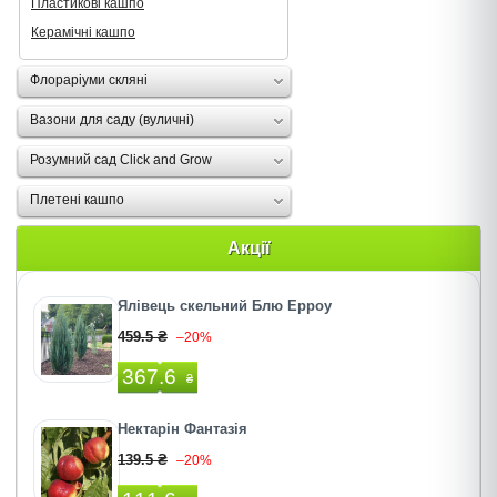
Пластикові кашпо
Керамічні кашпо
Флораріуми скляні
Вазони для саду (вуличні)
Розумний сад Click and Grow
Плетені кашпо
Акції
Ялівець скельний Блю Ерроу
459.5 ₴
–20%
367.6
₴
Нектарін Фантазія
139.5 ₴
–20%