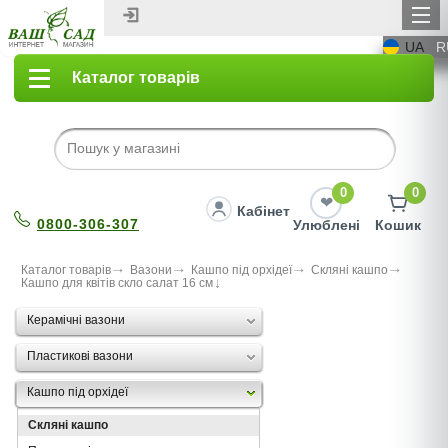
UA
R
Каталог товарів
0
0
Кабінет
0800-306-307
Улюблені
Кошик
Каталог товарів
Вазони
Кашпо під орхідеї
Скляні кашпо
Кашпо для квітів скло салат 16 см
Керамічні вазони
Пластикові вазони
Кашпо під орхідеї
Скляні кашпо