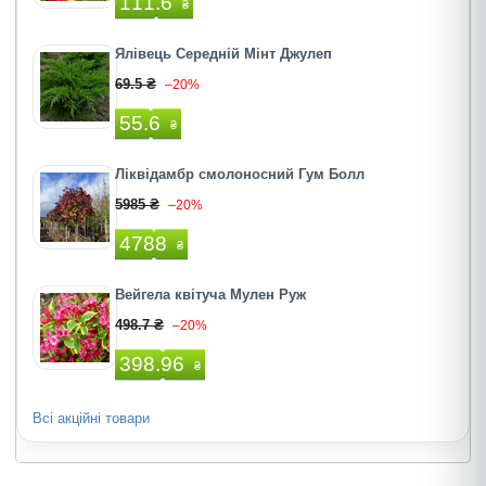
111.6
₴
Ялівець Середній Мінт Джулеп
69.5 ₴
–20%
55.6
₴
Ліквідамбр смолоносний Гум Болл
5985 ₴
–20%
4788
₴
Вейгела квітуча Мулен Руж
498.7 ₴
–20%
398.96
₴
Всі акційні товари