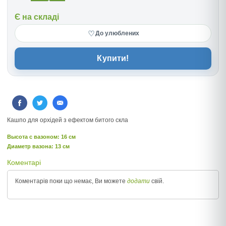
Є на складі
♡
До улюблених
Купити!
Кашпо для орхідей з ефектом битого скла
Высота c вазоном: 16 см
Диаметр вазона: 13 см
Коментарі
Коментарів поки що немає, Ви можете
додати
свій.