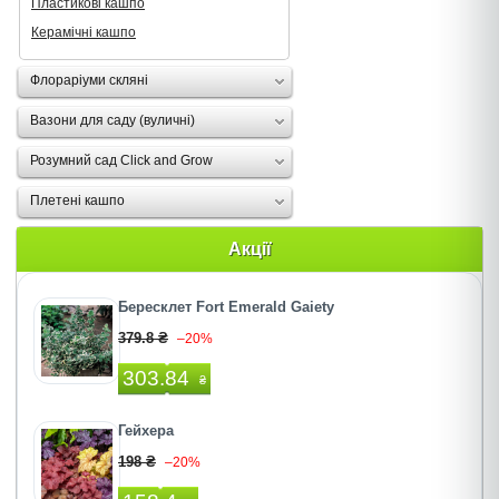
Пластикові кашпо
Керамічні кашпо
Флораріуми скляні
Вазони для саду (вуличні)
Розумний сад Click and Grow
Плетені кашпо
Акції
Бересклет Fort Emerald Gaiety
379.8 ₴
–20%
303.84
₴
Гейхера
198 ₴
–20%