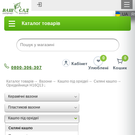
UA
R
Каталог товарів
0
0
Кабінет
0800-306-307
Улюблені
Кошик
Каталог товарів
Вазони
Кашпо під орхідеї
Скляні кашпо
Орхідейниця Н16Q13
Керамічні вазони
Пластикові вазони
Кашпо під орхідеї
Скляні кашпо