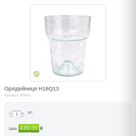
Орхідейниця Н16Q13
Артикул: 40483
шт.
439.00
₴
Ціна: