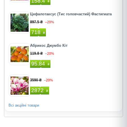
158.4
₴
Цефалотаксус (Тис головчастий) Фастигиата
897.5 ₴
–20%
718
₴
Абрикос Джумбо Кіт
119.8 ₴
–20%
95.84
₴
3590 ₴
–20%
2872
₴
Всі акційні товари