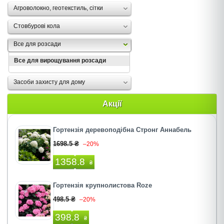
Агроволокно, геотекстиль, сітки
Стовбурові кола
Все для розсади
Все для вирощування розсади
Засоби захисту для дому
Акції
Гортензія деревоподібна Стронг Аннабель
1698.5 ₴
–20%
1358.8
₴
Гортензія крупнолистова Roze
498.5 ₴
–20%
398.8
₴