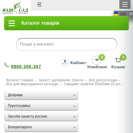
UA
R
Каталог товарів
0
0
Кабінет
0800-306-307
Улюблені
Кошик
Каталог товарів
Захист, удобрення, ґрунти
Все для розсади
Все для вирощування розсади
Горщики торф'яні 60х60мм 10 шт
Добрива
Ґрунтосуміші
Засоби захисту рослин
Біопрепарати