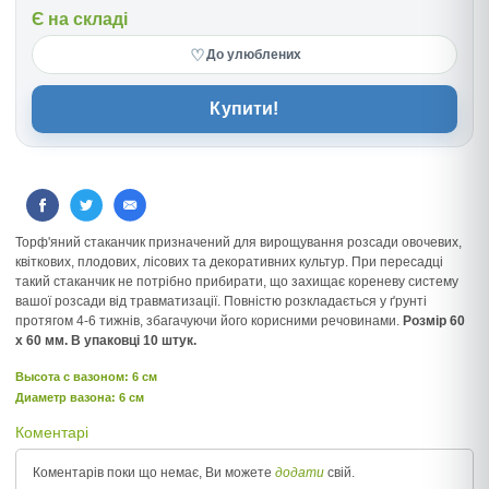
Є на складі
♡
До улюблених
Купити!
Торф'яний стаканчик призначений для вирощування розсади овочевих,
квіткових, плодових, лісових та декоративних культур. При пересадці
такий стаканчик не потрібно прибирати, що захищає кореневу систему
вашої розсади від травматизації. Повністю розкладається у ґрунті
протягом 4-6 тижнів, збагачуючи його корисними речовинами.
Розмір 60
х 60 мм. В упаковці 10 штук.
Высота c вазоном: 6 см
Диаметр вазона: 6 см
Коментарі
Коментарів поки що немає, Ви можете
додати
свій.