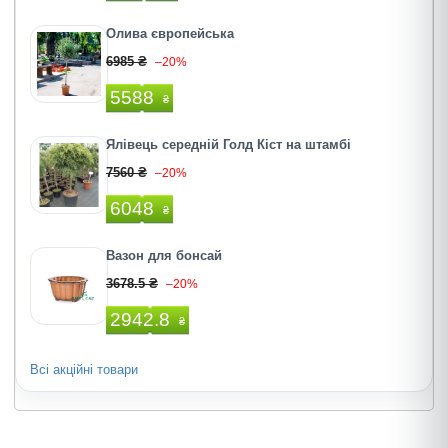
Олива європейська
6985 ₴
–20%
5588
₴
Ялівець середній Голд Кіст на штамбі
7560 ₴
–20%
6048
₴
Вазон для бонсай
3678.5 ₴
–20%
2942.8
₴
Всі акційні товари