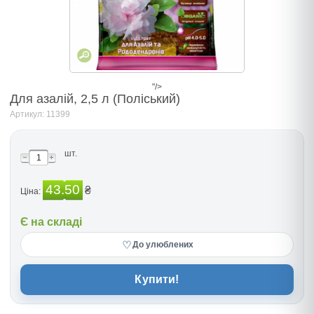
"/>
Для азалій, 2,5 л (Поліський)
Артикул: 11399
шт.
43.50
₴
Ціна:
Є на складі
♡
До улюблених
Купити!