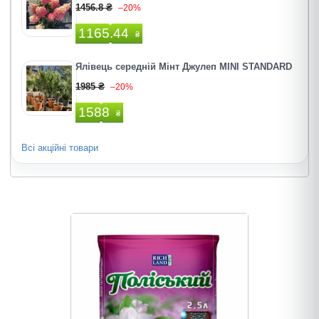
1456.8 ₴
–20%
1165.44
₴
Ялівець середній Мінт Джулеп MINI STANDARD
1985 ₴
–20%
1588
₴
Всі акційні товари