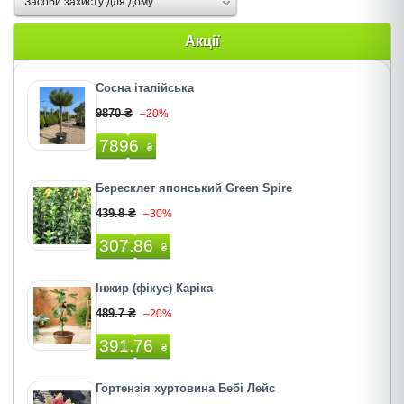
Засоби захисту для дому
Акції
Сосна італійська
9870 ₴
–20%
7896
₴
Бересклет японський Green Spire
439.8 ₴
–30%
307.86
₴
Інжир (фікус) Каріка
489.7 ₴
–20%
391.76
₴
Гортензія хуртовина Бебі Лейс