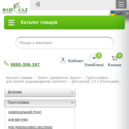
UA
R
Каталог товарів
0
0
Кабінет
0800-306-307
Улюблені
Кошик
Каталог товарів
Захист, удобрення, ґрунти
Ґрунтосуміші
для азалій, рододендронів, гортензii
Для азалій, 2,5 л (Поліський)
Добрива
Ґрунтосуміші
універсальний ґрунт
для квітучих
для декоративно-листяних