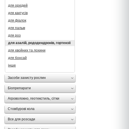
для орхідей
для кактусів
для фіалок
для пальм
для роз
для азалій, рододендронів, гортензii
для хвойних та лохини
для бонсай
інше
Засоби захисту рослин
Біопрепарати
Агроволокно, геотекстиль, сітки
Стовбурові кола
Все для розсади