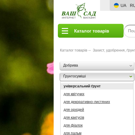
UA
R
Каталог товарів
Каталог товарів
Захист, удобрення, ґрун
Добрива
Ґрунтосуміші
універсальний ґрунт
для квітучих
для декоративно-листяних
для орхідей
для кактусів
для фіалок
для пальм