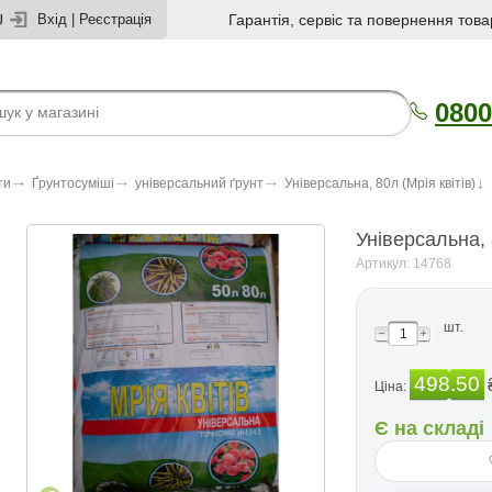
U
Вхід
|
Реєстрація
Гарантія, сервіс та повернення това
0800
ти
Ґрунтосуміші
універсальний ґрунт
Універсальна, 80л (Мрія квітів)
Універсальна, 
Артикул: 14768
шт.
498.50
Ціна:
Є на складі