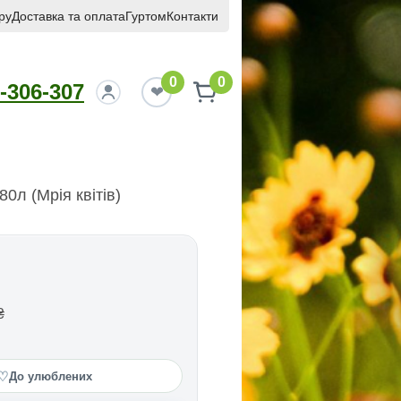
ру
Доставка та оплата
Гуртом
Контакти
0
0
-306-307
80л (Мрія квітів)
₴
♡
До улюблених