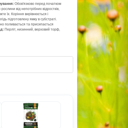
рування:
Обов'язково перед початком
я рослини від непотрібних відростків,
жте їх. Коріння вирівнюється і
гідь підготовлену ямку в субстраті.
сно поливається та присипається
д:
Перліт, низинний, верховий торф,