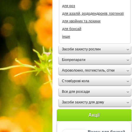
для роз
для азалій, рододендронів, гортензii
для хвойних та лохини
для бонсай
інше
Засоби захисту рослин
Біопрепарати
Агроволокно, геотекстиль, сітки
Стовбурові кола
Все для розсади
Засоби захисту для дому
Акції
Вазон для бонсай