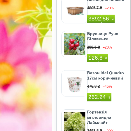
4865.7 ₴
–20%
3892.56
₴
Брусниця Руно
Білявське
158.5 ₴
–20%
126.8
₴
Вазон Idel Quadro
17см коричневий
476.8 ₴
–45%
262.24
₴
Гортензія
мітловидна
Лаймлайт
2498.5 ₴