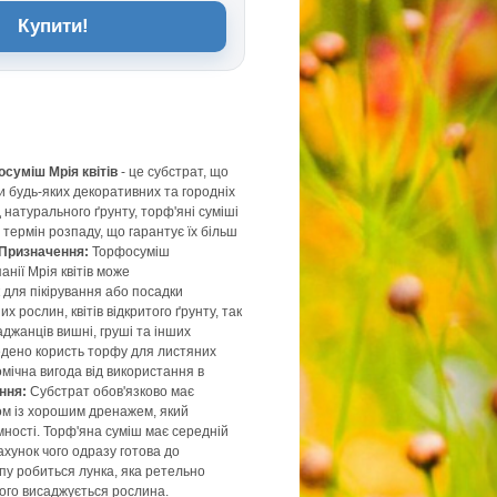
Купити!
суміш Мрія квітів
- це субстрат, що
и будь-яких декоративних та городніх
д натурального ґрунту, торф'яні суміші
термін розпаду, що гарантує їх більш
Призначення:
Торфосуміш
анії Мрія квітів може
 для пікірування або посадки
х рослин, квітів відкритого ґрунту, так
аджанців вишні, груші та інших
едено користь торфу для листяних
омічна вигода від використання в
ння:
Субстрат обов'язково має
ом із хорошим дренажем, який
мності. Торф'яна суміш має середній
ахунок чого одразу готова до
пу робиться лунка, яка ретельно
чого висаджується рослина.