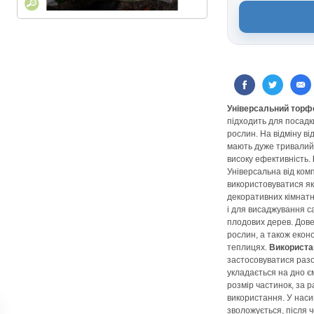
Універсальний торфо
підходить для посадк
рослин. На відміну ві
мають дуже тривалий 
високу ефективність.
Універсальна від комп
використовуватися як
декоративних кімнатни
і для висаджування с
плодових дерев. Дов
рослин, а також екон
теплицях.
Використа
застосовуватися раз
укладається на дно є
розмір частинок, за р
використання. У наси
зволожується, після 