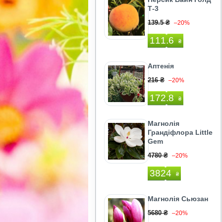
Т-3
139.5 ₴
–20%
111.6
₴
Аптенія
216 ₴
–20%
172.8
₴
Магнолія
Грандіфлора Little
Gem
4780 ₴
–20%
3824
₴
Магнолія Сьюзан
5680 ₴
–20%