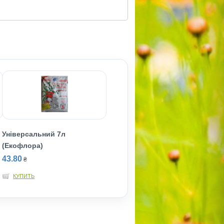
Універсальний 7л
(Екофлора)
43.80
₴
КУПИТЬ