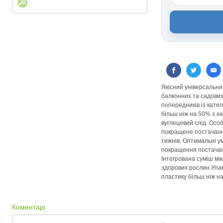
Якісний універсальни
балконних та садових 
попередників із катег
більш ніж на 50% з е
вуглецевий слід. Осо
покращене постачанн
тижнів. Оптимальні у
покращення постачан
Інтегрована суміш мі
здорових рослин Упа
пластику більш ніж на
Коментарі