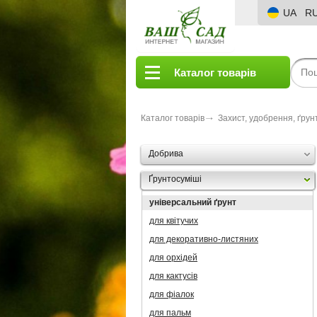
UA
R
Каталог товарів
Каталог товарів
Захист, удобрення, ґрун
Добрива
Ґрунтосуміші
універсальний ґрунт
для квітучих
для декоративно-листяних
для орхідей
для кактусів
для фіалок
для пальм