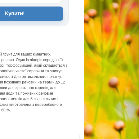
Купити!
й ґрунт для ваших кімнатних,
рослин. Один із лідерів серед своїх
орії торфосумішей, який складається з
кологічно чистої сировини та знижує
бливості Для оптимального початку:
я поживних речовин на термін до 12
мови для зростання коренів, для
ня води та поживних речовин
кроелементів для більш сильних і
ковка виготовлена з переробленого
 60 %.