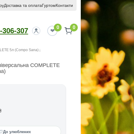
ру
Доставка та оплата
Гуртом
Контакти
0
0
-306-307
LETE 5л (Compo Sana)
ніверсальна COMPLETE
a)
₴
♡
До улюблених