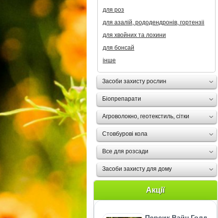
для роз
для азалій, рододендронів, гортензii
для хвойних та лохини
для бонсай
інше
Засоби захисту рослин
Біопрепарати
Агроволокно, геотекстиль, сітки
Стовбурові кола
Все для розсади
Засоби захисту для дому
Акції
Персик Вайн Голд