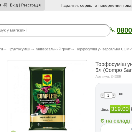
U
Вхід
|
Реєстрація
Гарантія, сервіс та повернення това
0800
ти
Ґрунтосуміші
універсальний ґрунт
Торфосуміш універсальна COMP
Торфосуміш у
5л (Compo San
Артикул: 34389
шт.
319.00
Ціна:
Є на складі