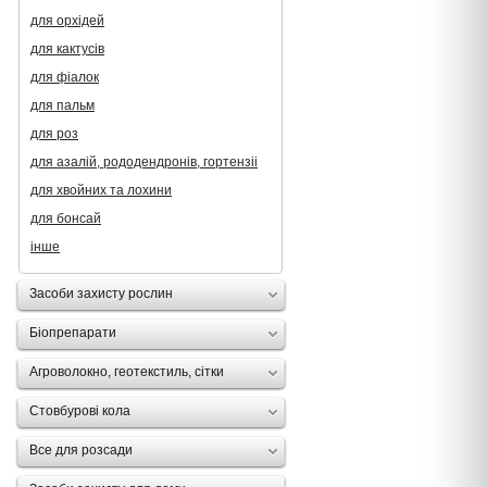
для орхідей
для кактусів
для фіалок
для пальм
для роз
для азалій, рододендронів, гортензii
для хвойних та лохини
для бонсай
інше
Засоби захисту рослин
Біопрепарати
Агроволокно, геотекстиль, сітки
Стовбурові кола
Все для розсади