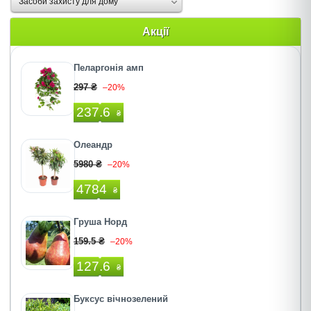
Засоби захисту для дому
Акції
Пеларгонія амп
297 ₴
–20%
237.6
₴
Олеандр
5980 ₴
–20%
4784
₴
Груша Норд
159.5 ₴
–20%
127.6
₴
Буксус вічнозелений