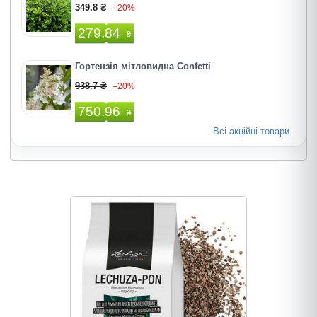
349.8 ₴
–20%
279.84
₴
Гортензія мітловидна Confetti
938.7 ₴
–20%
750.96
₴
Всі акційні товари