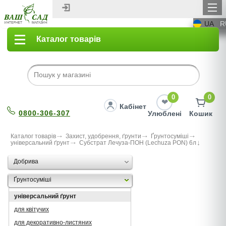
UA
R
Каталог товарів
0
0
Кабінет
0800-306-307
Улюблені
Кошик
Каталог товарів
Захист, удобрення, ґрунти
Ґрунтосуміші
універсальний ґрунт
Субстрат Лечуза-ПОН (Lechuza PON) 6л
Добрива
Ґрунтосуміші
універсальний ґрунт
для квітучих
для декоративно-листяних