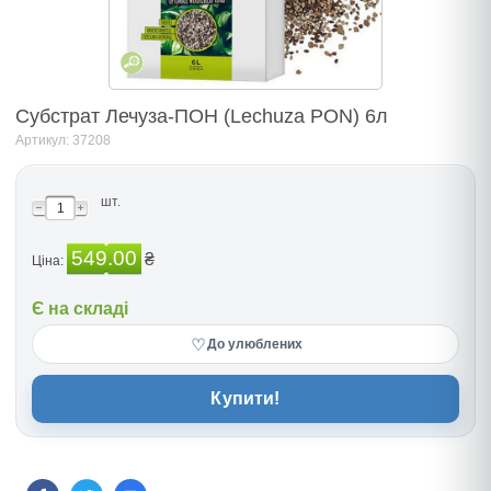
Субстрат Лечуза-ПОН (Lechuza PON) 6л
Артикул: 37208
шт.
549.00
₴
Ціна:
Є на складі
♡
До улюблених
Купити!