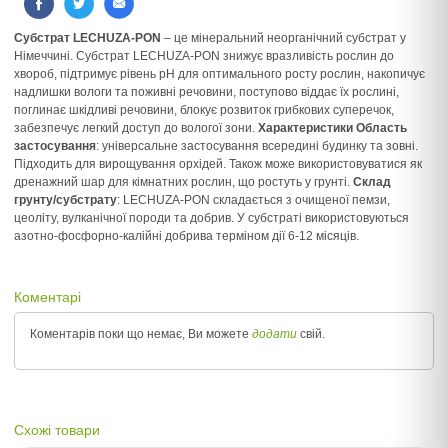
Субстрат LECHUZA-PON
– це мінеральний неорганічний субстрат у
Німеччині. Субстрат LECHUZA-PON знижує вразливість рослин до
хвороб, підтримує рівень pH для оптимального росту рослин, накопичує
надлишки вологи та поживні речовини, поступово віддає їх рослині,
поглинає шкідливі речовини, блокує розвиток грибкових суперечок,
забезпечує легкий доступ до вологої зони.
Характеристики
Область
застосування
: універсальне застосування всередині будинку та зовні.
Підходить для вирощування орхідей. Також може використовуватися як
дренажний шар для кімнатних рослин, що ростуть у грунті.
Склад
грунту/субстрату
: LECHUZA-PON складається з очищеної пемзи,
цеоліту, вулканічної породи та добрив. У субстраті використовуються
азотно-фосфорно-калійні добрива терміном дії 6-12 місяців.
Коментарі
Коментарів поки що немає, Ви можете
додати
свій.
Схожі товари