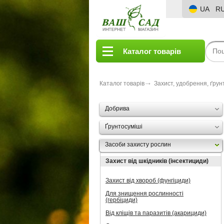
UA
R
Каталог товарів
Каталог товарів
Захист, удобрення, ґрун
Добрива
Ґрунтосуміші
Засоби захисту рослин
Захист від шкідників (інсектициди)
Захист від хвороб (фунгіциди)
Для знищення рослинності
(гербіциди)
Від кліщів та паразитів (акарициди)