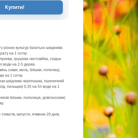
Купити!
у різних культур багатьох шкідників.
ату на 1 сотку:
лунева, грушева листовійка, східна
л води на 2-5 дерев.
мінь совки, моль, блішки, попелиці,
оди на 1 сотку.
іпак шкідлива черепашка, пшеничний
коїд, пильщик) 0,35 на 5л води на 1
рякові блішки, попелиця, довгоносики)
ку.
 томатів, капусти, ячменю 20 днів,