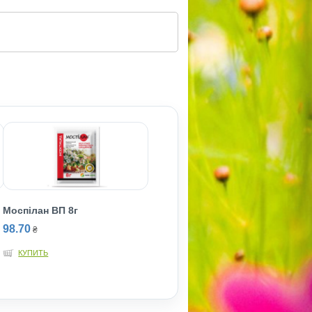
Моспiлан ВП 8г
98.70
₴
КУПИТЬ