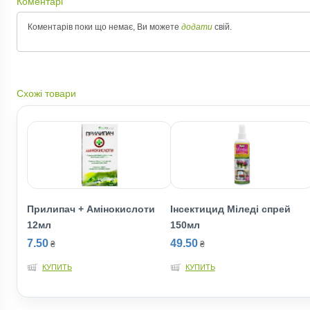
Коментарі
Коментарів поки що немає, Ви можете
додати
свій.
Схожі товари
Прилипач + Амінокислоти
Інсектицид Міледі спрей
12мл
150мл
7.50
49.50
₴
₴
КУПИТЬ
КУПИТЬ