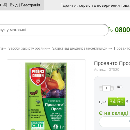
U
Вхід
|
Реєстрація
Гарантія, сервіс та повернення това
0800
ти
Засоби захисту рослин
Захист від шкідників (інсектициди)
Прованто 
Прованто Проф
Артикул: 37520
шт.
34.50
₴
Ціна:
Є на складі